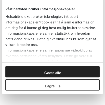
Arbeidsplasstiltak for røykeslutt
Vårt nettsted bruker informasjonskapsler
Cochrane Library
2014
Helsebiblioteket bruker teknologier, inkludert
informasjonskapsler/«cookies» til å samle informasjon
om deg for å kunne gi deg best mulig brukeropplevelse.
Detaljer
Informasjonskapslene samler statistikk om hvordan
nettsidene brukes. Dette gir verdifull innsikt som gjør at
vi kan forbedre oss.
Assistenter i behandling av angst
Informasjonskapslene samler anonyme videoklipp av
og depresjon
hvordan nettsidene våres benyttes. Dette gir verdifull
innsikt som gjør at vi kan forbedre oss.
Cochrane Library
2005
Godta alle
Detaljer
Lagre