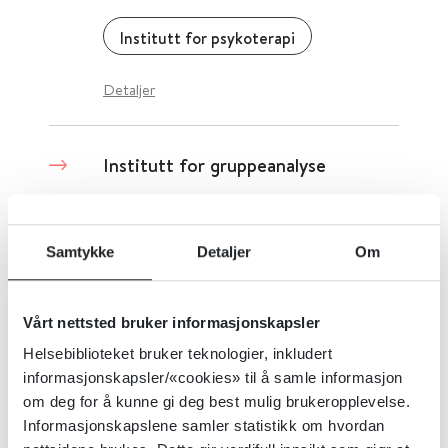
Institutt for psykoterapi
Detaljer
Institutt for gruppeanalyse
Institutt for gruppeanalyse
Samtykke
Detaljer
Om
Detaljer
Vårt nettsted bruker informasjonskapsler
Idebanken - psykisk helse
Helsebiblioteket bruker teknologier, inkludert
informasjonskapsler/«cookies» til å samle informasjon
Ny Arbeids- og Velferdsforvaltning (NAV)
om deg for å kunne gi deg best mulig brukeropplevelse.
Informasjonskapslene samler statistikk om hvordan
Detaljer