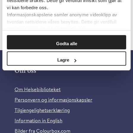
nettsidene brukes. Dette gir verdifull innsikt som gjør at
vi kan forbedre oss.
Informasjonskapslene samler anonyme videoklipp av
hvordan nettsidene våres benyttes. Dette gir verdifull
innsikt som gjør at vi kan forbedre oss.
Godta alle
Lagre
Om oss
Om Helsebiblioteket
Personvern og informasjonskapsler
Tilgjengelighetserklæring
Information in English
Bilder fra Colourbox.com