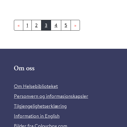
«
1
2
3
4
5
»
Om oss
Om Helsebiblioteket
Personvern og informasjonskapsler
Tilgjengelighetserklæring
Information in English
Bilder fra Colourbox.com