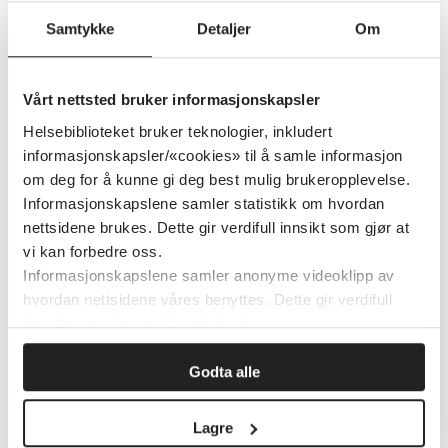
Helsedirektoratet
Samtykke
Detaljer
Om
Detaljer
Vårt nettsted bruker informasjonskapsler
Rask psykisk helsehjelp-håndboka
Helsebiblioteket bruker teknologier, inkludert
informasjonskapsler/«cookies» til å samle informasjon
om deg for å kunne gi deg best mulig brukeropplevelse.
Nasjonalt kompetansesenter for psykisk helsearbeid (NAPHA)
Informasjonskapslene samler statistikk om hvordan
nettsidene brukes. Dette gir verdifull innsikt som gjør at
Detaljer
vi kan forbedre oss.
Informasjonskapslene samler anonyme videoklipp av
hvordan nettsidene våres benyttes. Dette gir verdifull
Rehabilitering, habilitering,
innsikt som gjør at vi kan forbedre oss.
individuell plan og koordinator -
veileder
Godta alle
Helsedirektoratet
2023
Lagre