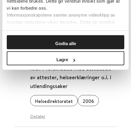
nettsidene brukes. Dette gir verdifull innsikt som gjør at
vi kan forbedre oss.
Selvmord – Veileder om
Informasjonskapslene samler anonyme videoklipp av
ivaretakelse av etterlatte ved
hvordan nettsidene våres benyttes. Dette gir verdifull
selvmord
innsikt som gjør at vi kan forbedre oss.
Godta alle
Helsedirektoratet
2011
Lagre
Krav i forbindelse med utstedelse
av attester, helseerklæringer o.l. i
utlendingssaker
Helsedirektoratet
2006
Detaljer