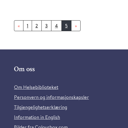
«
1
2
3
4
5
»
Om oss
Om Helsebiblioteket
Personvern og informasjonskapsler
Tilgjengelighetserklæring
Information in English
Bilder fra Colourbox.com