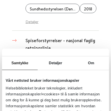
Sundhedsstyrelsen (Danmark)
2018
Detaljer
Spiseforstyrrelser - nasjonal faglig
retningslinje
Helsedirektoratet
2017
Samtykke
Detaljer
Om
Behandling og rehabilitering av
Vårt nettsted bruker informasjonskapsler
rusproblemer og avhengighet
Helsebiblioteket bruker teknologier, inkludert
informasjonskapsler/«cookies» til å samle informasjon
om deg for å kunne gi deg best mulig brukeropplevelse.
Helsedirektoratet
2017
Informasjonskapslene samler statistikk om hvordan