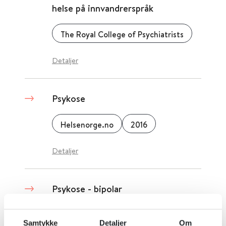
helse på innvandrerspråk
The Royal College of Psychiatrists
Detaljer
Psykose
Helsenorge.no
2016
Detaljer
Psykose - bipolar
Oslo Universitetssykehus
2020
Samtykke
Detaljer
Om