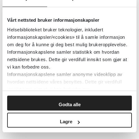
Detaljer
Vårt nettsted bruker informasjonskapsler
Helsebiblioteket bruker teknologier, inkludert
Schizofreni
informasjonskapsler/«cookies» til å samle informasjon
om deg for å kunne gi deg best mulig brukeropplevelse.
Informasjonskapslene samler statistikk om hvordan
Detaljer
nettsidene brukes. Dette gir verdifull innsikt som gjør at
vi kan forbedre oss.
Informasjonskapslene samler anonyme videoklipp av
TIPS - tidlig oppdagelse og
hvordan nettsidene våres benyttes. Dette gir verdifull
behandling av psykoser
innsikt som gjør at vi kan forbedre oss.
Helse Stavanger
Godta alle
Detaljer
Lagre