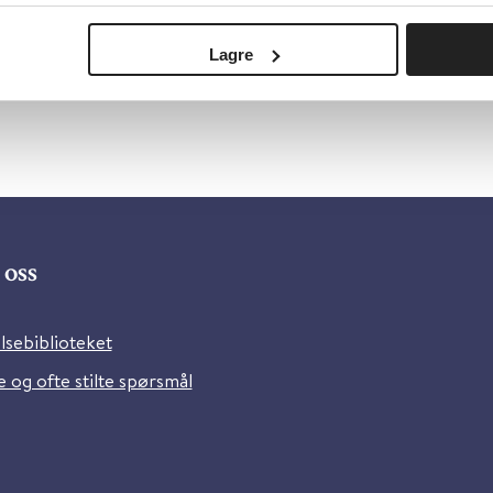
Lagre
oss
lsebiblioteket
 og ofte stilte spørsmål