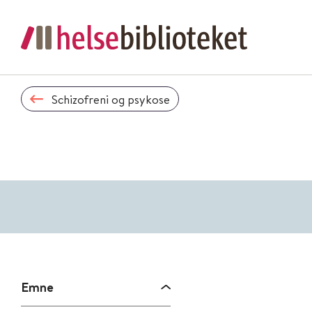
Schizofreni og psykose
Emne