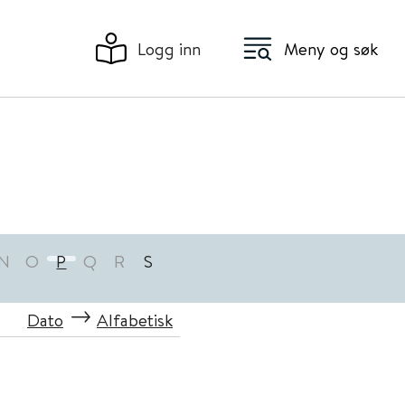
Logg inn
Meny og søk
N
O
P
Q
R
S
Dato
Alfabetisk