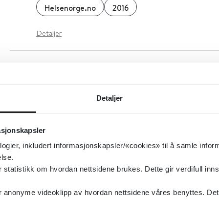
Helsenorge.no
2016
Detaljer
Psykose - bipolar
Oslo Universitetssykehus
2020
Detaljer
Detaljer
asjonskapsler
logier, inkludert informasjonskapsler/«cookies» til å samle info
Pasientinformasjon om psykisk helse på innv
lse.
tatistikk om hvordan nettsidene brukes. Dette gir verdifull inns
The Royal College of Psychiatrists
anonyme videoklipp av hvordan nettsidene våres benyttes. Dette 
Detaljer