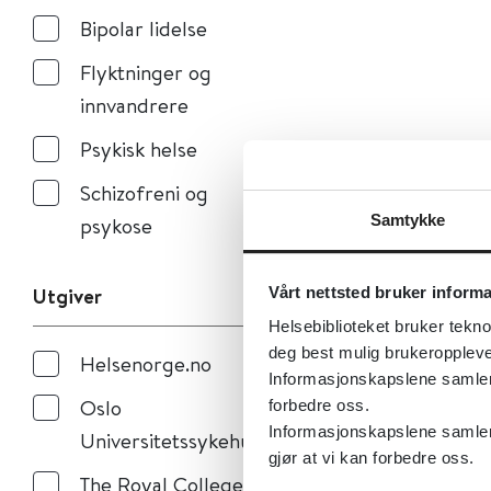
Bipolar lidelse
Flyktninger og
innvandrere
Psykisk helse
Schizofreni og
Samtykke
psykose
Utgiver
Vårt nettsted bruker inform
Helsebiblioteket bruker tekno
deg best mulig brukeroppleve
Helsenorge.no
Informasjonskapslene samler s
Oslo
forbedre oss.
Informasjonskapslene samler 
Universitetssykehus
gjør at vi kan forbedre oss.
The Royal College