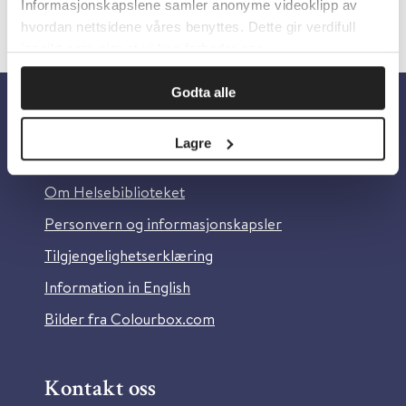
Informasjonskapslene samler anonyme videoklipp av
hvordan nettsidene våres benyttes. Dette gir verdifull
innsikt som gjør at vi kan forbedre oss.
Godta alle
Om oss
Lagre
Om Helsebiblioteket
Personvern og informasjonskapsler
Tilgjengelighetserklæring
Information in English
Bilder fra Colourbox.com
Kontakt oss