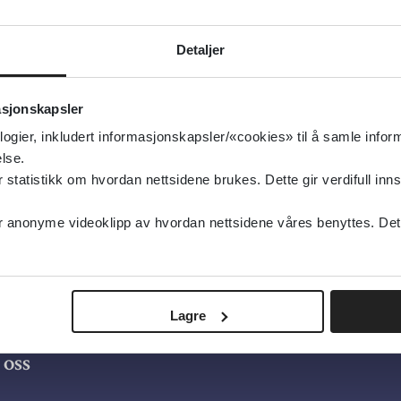
Cochrane Library
2021
Detaljer
Detaljer
asjonskapsler
logier, inkludert informasjonskapsler/«cookies» til å samle info
lse.
tatistikk om hvordan nettsidene brukes. Dette gir verdifull inns
anonyme videoklipp av hvordan nettsidene våres benyttes. Dette 
Lagre
oss