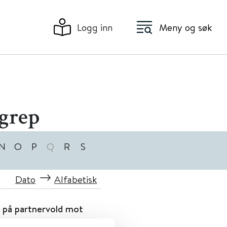
Logg inn
Meny og søk
rgrep
N
O
P
Q
R
S
Dato
Alfabetisk
e på partnervold mot