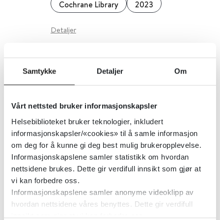
Cochrane Library
2023
Detaljer
Hvilke tegn og signaler som kan
Samtykke
Detaljer
Om
observeres av personell i
barnehage og skole kan ha
Vårt nettsted bruker informasjonskapsler
sammenheng med omsorgssvikt?
Helsebiblioteket bruker teknologier, inkludert
En systematisk oversikt over
informasjonskapsler/«cookies» til å samle informasjon
oversikter
om deg for å kunne gi deg best mulig brukeropplevelse.
Informasjonskapslene samler statistikk om hvordan
Folkehelseinstituttet (FHI)
2018
nettsidene brukes. Dette gir verdifull innsikt som gjør at
vi kan forbedre oss.
Detaljer
Informasjonskapslene samler anonyme videoklipp av
hvordan nettsidene våres benyttes. Dette gir verdifull
innsikt som gjør at vi kan forbedre oss.