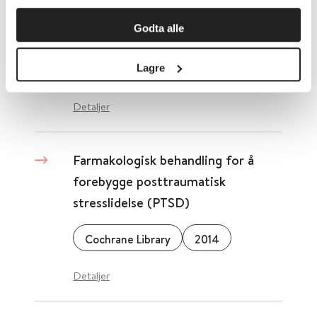
Farmakoterapi for posttraumatisk
Godta alle
stresslidelse (PTSD)
Lagre
Cochrane Library
2022
Detaljer
Farmakologisk behandling for å
forebygge posttraumatisk
stresslidelse (PTSD)
Cochrane Library
2014
Detaljer