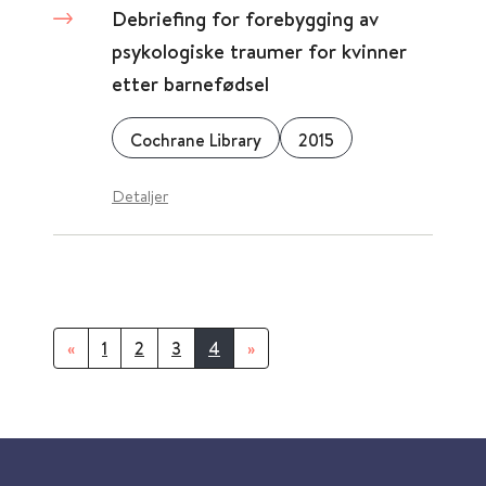
Debriefing for forebygging av
psykologiske traumer for kvinner
etter barnefødsel
Cochrane Library
2015
Detaljer
«
1
2
3
4
»