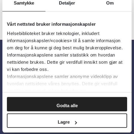
Samtykke
Detaljer
Om
«
1
2
3
4
»
Vårt nettsted bruker informasjonskapsler
Helsebiblioteket bruker teknologier, inkludert
informasjonskapsler/«cookies» til å samle informasjon
om deg for å kunne gi deg best mulig brukeropplevelse.
Informasjonskapslene samler statistikk om hvordan
Om oss
nettsidene brukes. Dette gir verdifull innsikt som gjør at
vi kan forbedre oss.
Informasjonskapslene samler anonyme videoklipp av
Om Helsebiblioteket
hvordan nettsidene våres benyttes. Dette gir verdifull
Personvern og informasjonskapsler
innsikt som gjør at vi kan forbedre oss.
Tilgjengelighetserklæring
Godta alle
Information in English
Bilder fra Colourbox.com
Lagre