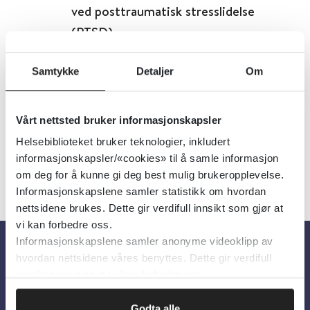
ved posttraumatisk stresslidelse
(PTSD)
Cochrane Library
2019
Samtykke
Detaljer
Om
Detaljer
Vårt nettsted bruker informasjonskapsler
Helsebiblioteket bruker teknologier, inkludert
informasjonskapsler/«cookies» til å samle informasjon
om deg for å kunne gi deg best mulig brukeropplevelse.
Informasjonskapslene samler statistikk om hvordan
nettsidene brukes. Dette gir verdifull innsikt som gjør at
vi kan forbedre oss.
Informasjonskapslene samler anonyme videoklipp av
hvordan nettsidene våres benyttes. Dette gir verdifull
Om oss
innsikt som gjør at vi kan forbedre oss.
Godta alle