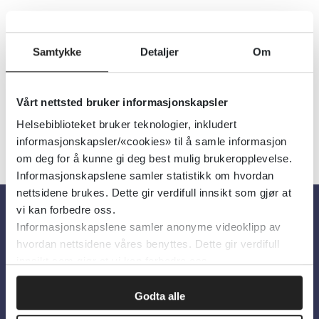
Nasjonalt kompetansesenter for legevaktmedisin
Samtykke
Detaljer
Om
Detaljer
Vårt nettsted bruker informasjonskapsler
Helsebiblioteket bruker teknologier, inkludert
informasjonskapsler/«cookies» til å samle informasjon
om deg for å kunne gi deg best mulig brukeropplevelse.
Informasjonskapslene samler statistikk om hvordan
nettsidene brukes. Dette gir verdifull innsikt som gjør at
vi kan forbedre oss.
Informasjonskapslene samler anonyme videoklipp av
Om oss
hvordan nettsidene våres benyttes. Dette gir verdifull
innsikt som gjør at vi kan forbedre oss.
Om Helsebiblioteket
Godta alle
Personvern og informasjonskapsler