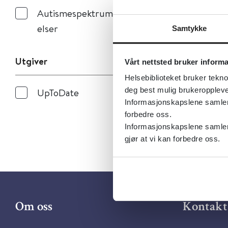
Autismespektrumlid
elser
Samtykke
Utgiver
Vårt nettsted bruker inform
Helsebiblioteket bruker tekno
deg best mulig brukeroppleve
UpToDate
Informasjonskapslene samler s
forbedre oss.
Informasjonskapslene samler 
gjør at vi kan forbedre oss.
Om oss
Kontakt 