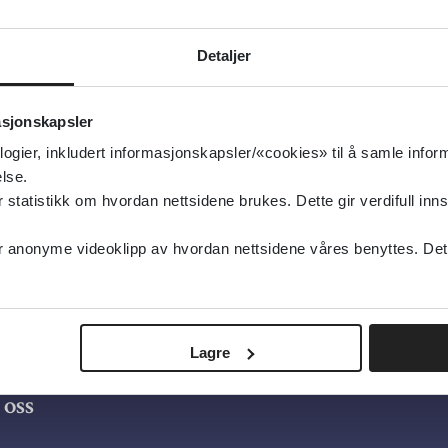
UpToDate
Detaljer
Detaljer
asjonskapsler
logier, inkludert informasjonskapsler/«cookies» til å samle info
lse.
tatistikk om hvordan nettsidene brukes. Dette gir verdifull inns
anonyme videoklipp av hvordan nettsidene våres benyttes. Dette 
Lagre
oss