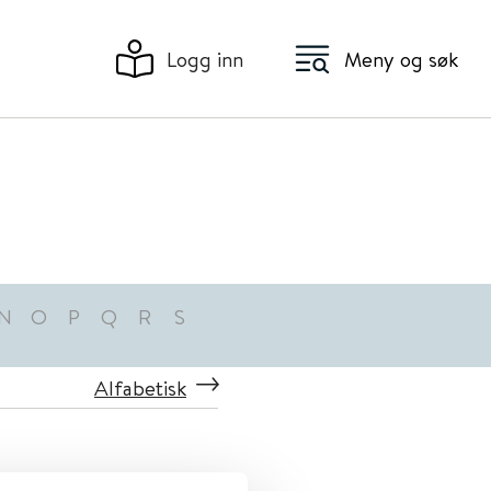
Logg inn
Meny og søk
N
O
P
Q
R
S
Alfabetisk