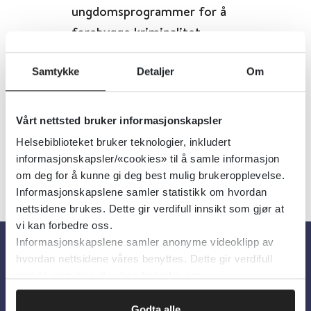
ungdomsprogrammer for å
forebygge kriminalitet
Cochrane Library
2013
Samtykke
Detaljer
Om
Detaljer
Vårt nettsted bruker informasjonskapsler
Helsebiblioteket bruker teknologier, inkludert
informasjonskapsler/«cookies» til å samle informasjon
om deg for å kunne gi deg best mulig brukeropplevelse.
Informasjonskapslene samler statistikk om hvordan
nettsidene brukes. Dette gir verdifull innsikt som gjør at
vi kan forbedre oss.
Informasjonskapslene samler anonyme videoklipp av
hvordan nettsidene våres benyttes. Dette gir verdifull
Om oss
innsikt som gjør at vi kan forbedre oss.
Godta alle