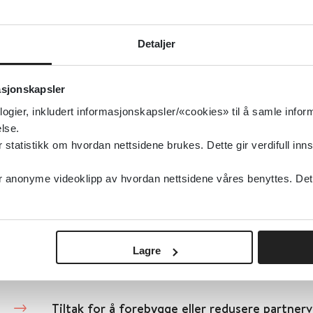
Detaljer
Detaljer
Tiltak for lovbrytere som bruker stoff og har 
asjonskapsler
Cochrane Library
2019
logier, inkludert informasjonskapsler/«cookies» til å samle info
lse.
Detaljer
tatistikk om hvordan nettsidene brukes. Dette gir verdifull inns
anonyme videoklipp av hvordan nettsidene våres benyttes. Dette 
Tiltak for seksuelle overgripere med lærevan
Cochrane Library
2008
Lagre
Detaljer
Tiltak for å forebygge eller redusere partner