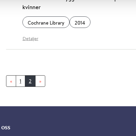
kvinner
Cochrane Library
2014
Detaljer
«
1
2
»
oss