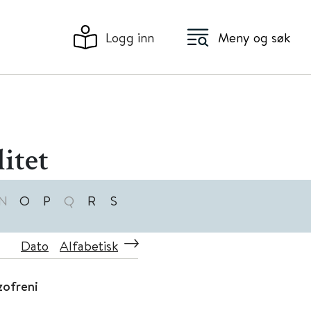
Logg inn
Meny og søk
itet
N
O
P
Q
R
S
Dato
Alfabetisk
zofreni