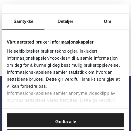
Alternativ til Vold (ATV)-stiftelsen
2019
Samtykke
Detaljer
Om
Detaljer
Vårt nettsted bruker informasjonskapsler
Helsebiblioteket bruker teknologier, inkludert
informasjonskapsler/«cookies» til å samle informasjon
om deg for å kunne gi deg best mulig brukeropplevelse.
Informasjonskapslene samler statistikk om hvordan
nettsidene brukes. Dette gir verdifull innsikt som gjør at
vi kan forbedre oss.
Informasjonskapslene samler anonyme videoklipp av
Om oss
hvordan nettsidene våres benyttes. Dette gir verdifull
innsikt som gjør at vi kan forbedre oss.
Om Helsebiblioteket
Godta alle
Personvern og informasjonskapsler