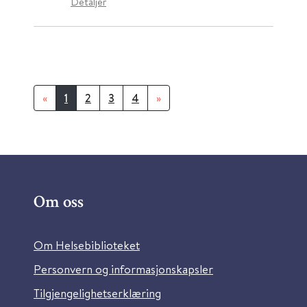
Detaljer
«
1
2
3
4
»
Om oss
Om Helsebiblioteket
Personvern og informasjonskapsler
Tilgjengelighetserklæring