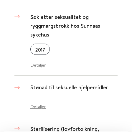
Søk etter seksualitet og
ryggmargsbrokk hos Sunnaas
sykehus
2017
Detaljer
Stønad til seksuelle hjelpemidler
Detaljer
Sterilisering (lovfortolkning,