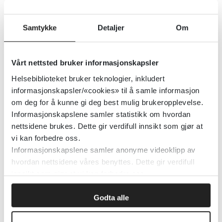
søknadsskjema mm.)
Samtykke
Detaljer
Om
Helsedirektoratet
Detaljer
Vårt nettsted bruker informasjonskapsler
Helsebiblioteket bruker teknologier, inkludert
informasjonskapsler/«cookies» til å samle informasjon
Skeiv psykisk helse
om deg for å kunne gi deg best mulig brukeropplevelse.
Informasjonskapslene samler statistikk om hvordan
Skeiv ungdom
nettsidene brukes. Dette gir verdifull innsikt som gjør at
vi kan forbedre oss.
Detaljer
Informasjonskapslene samler anonyme videoklipp av
hvordan nettsidene våres benyttes. Dette gir verdifull
innsikt som gjør at vi kan forbedre oss.
Skeiv
Godta alle
Store medisinske leksikon
2017