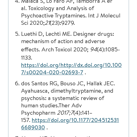
Malaca S, Lo Faro AF, Tamborra A er
al. Toxicology and Analysis of
Psychoactive Tryptamines. Int J Molecul
Sci 2020;
21
(23):9279.
Luethi D, Lechti ME. Designer drugs:
mechanism of action and adverse
effects. Arch Toxicol
2020;
94
(4):1085-
1133.
https://doi.org/http://dx.doi.org/10.100
7/s00204-020-02693-7
.
dos Santos RG, Bouso JC, Hallak JEC.
Ayahuasca, dimethyltryptamine, and
psychosis: a systematic review of
human studies.Ther Adv
Psychopharm
2017;7
(4):141–
157.
https://doi.org/10.1177/204512531
6689030
.