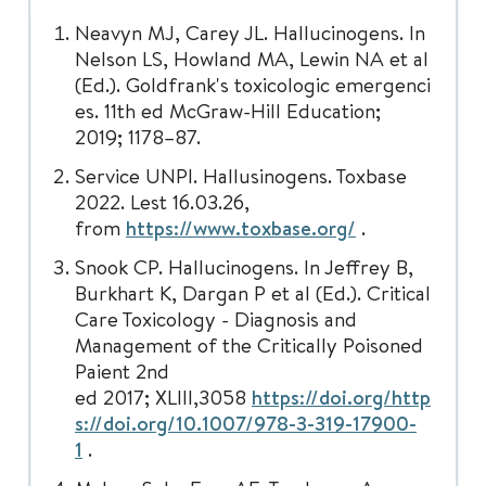
Neavyn MJ, Carey JL. Hallucinogens. In
Nelson LS, Howland MA, Lewin NA et al
(Ed.). Goldfrank's toxicologic emergenci
es. 11th ed McGraw-Hill Education;
2019; 1178–87.
Service UNPI. Hallusinogens. Toxbase
2022. Lest 16.03.26,
from
https://www.toxbase.org/
.
Snook CP. Hallucinogens. In Jeffrey B,
Burkhart K, Dargan P et al (Ed.). Critical
Care Toxicology - Diagnosis and
Management of the Critically Poisoned
Paient 2nd
ed 2017; XLIII,3058
https://doi.org/http
s://doi.org/10.1007/978-3-319-17900-
1
.