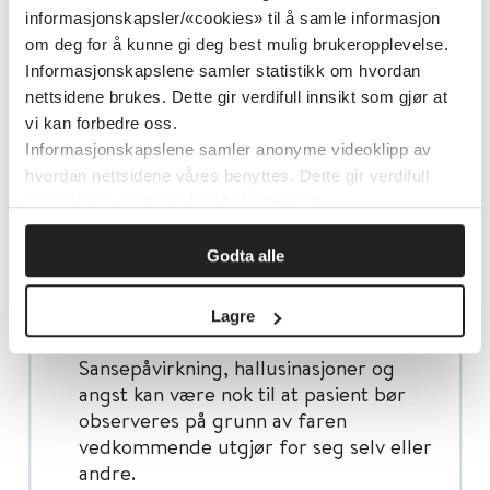
informasjonskapsler/«cookies» til å samle informasjon
om deg for å kunne gi deg best mulig brukeropplevelse.
Overvåkning og behandling
Informasjonskapslene samler statistikk om hvordan
nettsidene brukes. Dette gir verdifull innsikt som gjør at
Kriterier for innleggelse
vi kan forbedre oss.
Informasjonskapslene samler anonyme videoklipp av
hvordan nettsidene våres benyttes. Dette gir verdifull
Barn
innsikt som gjør at vi kan forbedre oss.
Til lege ved eksponering.
Godta alle
Voksne
Den kliniske vurderingen av pasienten
Lagre
er av størst betydning.
Sansepåvirkning, hallusinasjoner og
angst kan være nok til at pasient bør
observeres på grunn av faren
vedkommende utgjør for seg selv eller
andre.