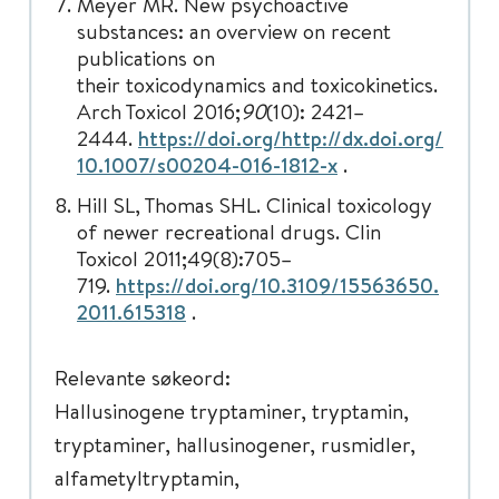
Meyer MR. New psychoactive
substances: an overview on recent
publications on
their toxicodynamics and toxicokinetics.
Arch Toxicol 2016;
90
(10): 2421–
2444.
https://doi.org/http://dx.doi.org/
10.1007/s00204-016-1812-x
.
Hill SL, Thomas SHL. Clinical toxicology
of newer recreational drugs. Clin
Toxicol 2011;49(8):705–
719.
https://doi.org/10.3109/15563650.
2011.615318
.
Relevante søkeord:
Hallusinogene tryptaminer, tryptamin,
tryptaminer, hallusinogener, rusmidler,
alfametyltryptamin,