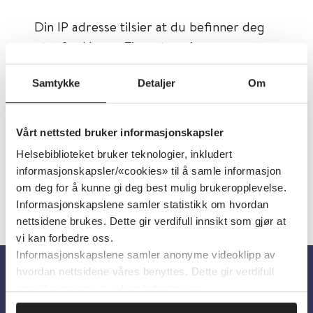
Din IP adresse tilsier at du befinner deg
utenfor Norge. Tjenestene i
Helsebiblioteket.no er beregnet på
helsepersonell og studenter i Norge og er
Samtykke
Detaljer
Om
ikke tilgjengelige i utlandet. Send en epost
til
redaksjonen@helsebiblioteket.no
Vårt nettsted bruker informasjonskapsler
dersom du har spørsmål.
Helsebiblioteket bruker teknologier, inkludert
informasjonskapsler/«cookies» til å samle informasjon
om deg for å kunne gi deg best mulig brukeropplevelse.
Back/Tilbake
Informasjonskapslene samler statistikk om hvordan
nettsidene brukes. Dette gir verdifull innsikt som gjør at
vi kan forbedre oss.
Informasjonskapslene samler anonyme videoklipp av
hvordan nettsidene våres benyttes. Dette gir verdifull
innsikt som gjør at vi kan forbedre oss.
Om oss