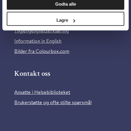
Godta alle
Om Helsebiblioteket
Personvern og informasjonskapsler
Lagre
Tilgjengelighetserklæring
Information in English
Bilder fra Colourbox.com
Kontakt oss
Ansatte i Helsebiblioteket
Brukerstøtte og ofte stilte spørsmål