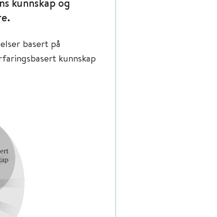
ens kunnskap og
re.
relser basert på
erfaringsbasert kunnskap