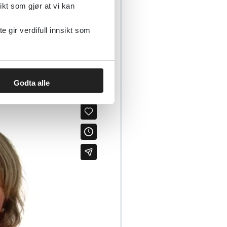
enne.
ikt som gjør at vi kan
gir verdifull innsikt som
eg en innføring i
P og har skrevet
Godta alle