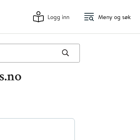
Logg inn
Meny og søk
s.no