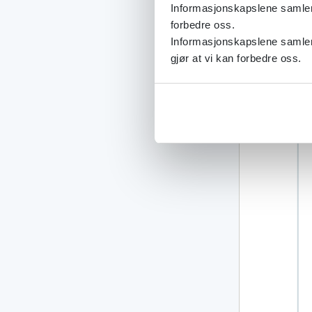
Informasjonskapslene samler s
forbedre oss.
Informasjonskapslene samler 
gjør at vi kan forbedre oss.