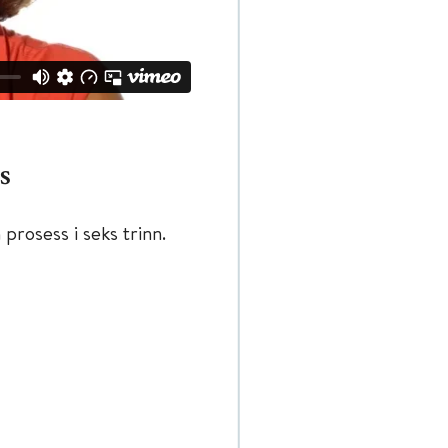
s
rosess i seks trinn.