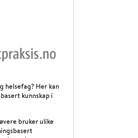
 og helsefag? Her kan
sbasert kunnskap i
øvere bruker ulike
ningsbasert