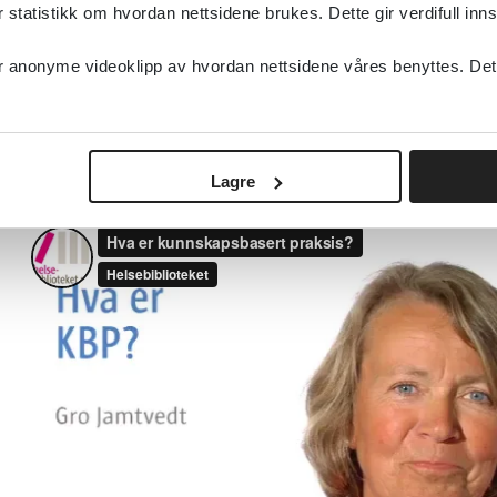
beste tilgjengelige kunnskapen og kritisk vurdere d
tatistikk om hvordan nettsidene brukes. Dette gir verdifull inns
anonyme videoklipp av hvordan nettsidene våres benyttes. Dette 
Gro Jamtvedt
, OsloMet – storbyuniversitetet, gir d
kunnskapsbasert praksis (KBP). Gro underviser i KB
lærebøker om emnet (5:23 min):
Lagre