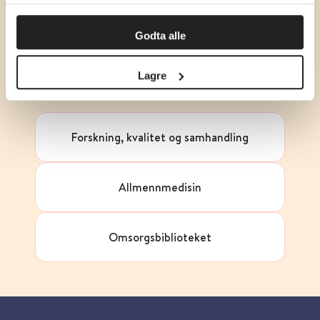
innsikt som gjør at vi kan forbedre oss.
Godta alle
Samfunnsmedisin og
folkehelsearbeid
Lagre
Forskning, kvalitet og samhandling
Allmennmedisin
Omsorgsbiblioteket