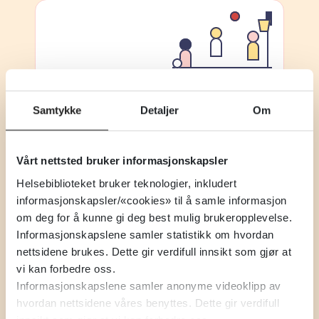
Skolehelsetjenesten og
helsestasjon for ungdom
Samtykke
Detaljer
Om
Vårt nettsted bruker informasjonskapsler
Helsebiblioteket bruker teknologier, inkludert
informasjonskapsler/«cookies» til å samle informasjon
om deg for å kunne gi deg best mulig brukeropplevelse.
Svangerskapsomsorg
Informasjonskapslene samler statistikk om hvordan
og helsestasjon
nettsidene brukes. Dette gir verdifull innsikt som gjør at
vi kan forbedre oss.
Informasjonskapslene samler anonyme videoklipp av
hvordan nettsidene våres benyttes. Dette gir verdifull