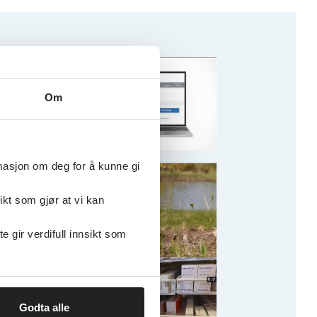
IV-
 i
Om
rekte
rmasjon om deg for å kunne gi
dler -
ikt som gjør at vi kan
gir verdifull innsikt som
iedesign
ere
Godta alle