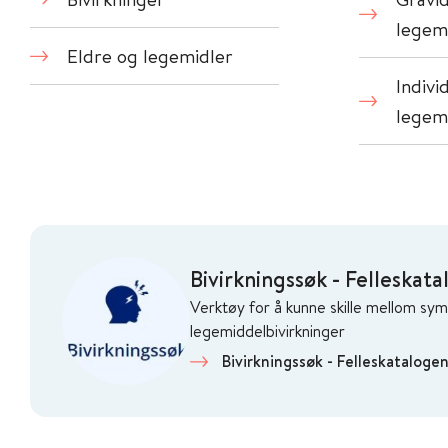
legem
Eldre og legemidler
Indivi
legemi
Bivirkningssøk - Felleskat
Verktøy for å kunne skille mellom s
legemiddelbivirkninger
Bivirkningssøk - Felleskataloge