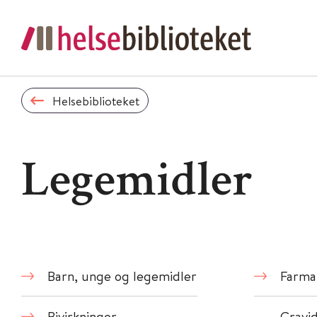
Helsebiblioteket
Legemidler
Barn, unge og legemidler
Farma
Bivirkninger
Gravi