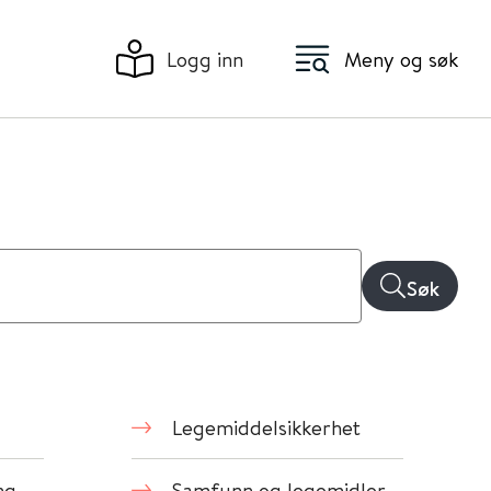
Logg inn
Meny og søk
Søk
Legemiddelsikkerhet
ng
Samfunn og legemidler