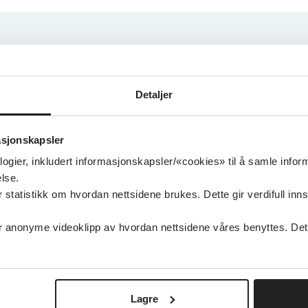
 – app til
Neofax, Interaksjoner og 
forlikelighet - tre verktøy
hverdagen
Detaljer
Micromedex du nå har di
tilgang til
asjonskapsler
ing av fortynninger,
02. februar 2024
logier, inkludert informasjonskapsler/«cookies» til å samle info
Miljøpåvirkning av legemi
svarer,
lse.
informasjonskilder
kke helsepersonells
tatistikk om hvordan nettsidene brukes. Dette gir verdifull inns
21. desember 2023
anonyme videoklipp av hvordan nettsidene våres benyttes. Dette 
Masterprotokoller - stud
for samtidig testing av fl
Lagre
intervensjoner