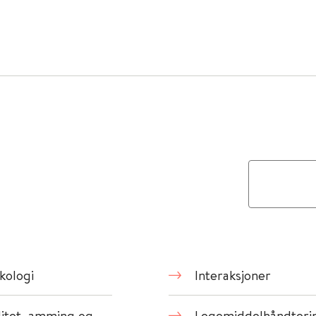
kologi
Interaksjoner
ditet, amming og
Legemiddelhåndteri