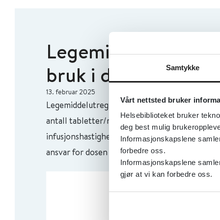
Legemiddelutregning
bruk i den kliniske 
Samtykke
13. februar 2025
Vårt nettsted bruker inform
Legemiddelutregningsappen er laget for utregn
Helsebiblioteket bruker tekno
antall tabletter/ml som den ordinerte dosen til
deg best mulig brukeroppleve
infusjonshastighet med mer. Appen erstatter i
Informasjonskapslene samler s
ansvar for dosen som gis.
forbedre oss.
Informasjonskapslene samler 
gjør at vi kan forbedre oss.