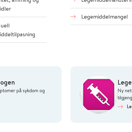
idler
Legemiddelmangel
duell
ddeltilpasning
alogen
Lege
ymptomer på sykdom og
Ny net
tilgjeng
n
Le