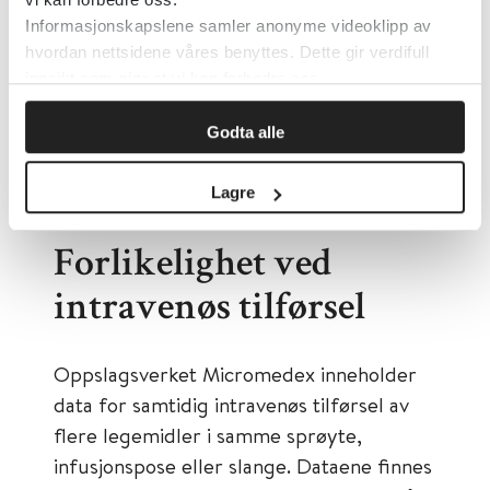
med mer. Appen er utviklet av
Informasjonskapslene samler anonyme videoklipp av
Helsebiblioteket og Legemiddelverket.
hvordan nettsidene våres benyttes. Dette gir verdifull
innsikt som gjør at vi kan forbedre oss.
Legemiddelutregning – app til
Godta alle
bruk i den kliniske hverdagen
Lagre
Forlikelighet ved
intravenøs tilførsel
Oppslagsverket Micromedex inneholder
data for samtidig intravenøs tilførsel av
flere legemidler i samme sprøyte,
infusjonspose eller slange. Dataene finnes