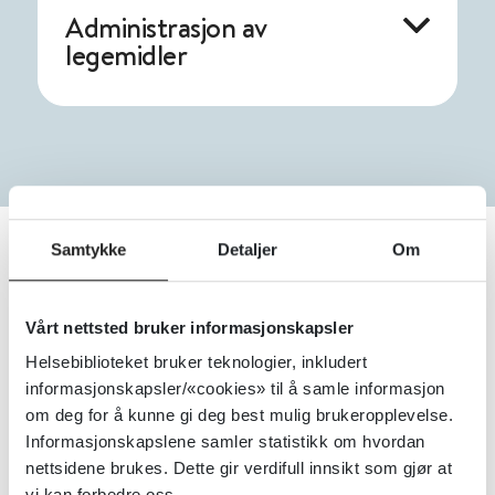
Administrasjon av
legemidler
Samtykke
Detaljer
Om
Utregning av
legemiddeldoser
Vårt nettsted bruker informasjonskapsler
Helsebiblioteket bruker teknologier, inkludert
informasjonskapsler/«cookies» til å samle informasjon
Appen Legemiddelutregning er et
om deg for å kunne gi deg best mulig brukeropplevelse.
verktøy for beregning av antall tabletter
Informasjonskapslene samler statistikk om hvordan
eller ml som den ordinerte dosen
nettsidene brukes. Dette gir verdifull innsikt som gjør at
tilsvarer, infusjonshastighet, fortynninger
vi kan forbedre oss.