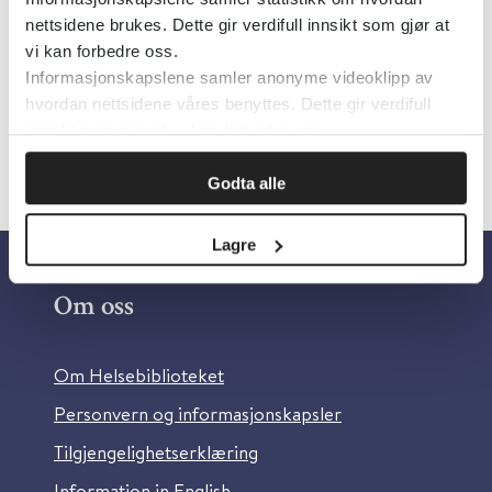
Forfatter:
Alexander Wahl
nettsidene brukes. Dette gir verdifull innsikt som gjør at
Språk:
Norsk
vi kan forbedre oss.
Informasjonskapslene samler anonyme videoklipp av
hvordan nettsidene våres benyttes. Dette gir verdifull
innsikt som gjør at vi kan forbedre oss.
Godta alle
Lagre
Om oss
Om Helsebiblioteket
Personvern og informasjonskapsler
Tilgjengelighetserklæring
Information in English