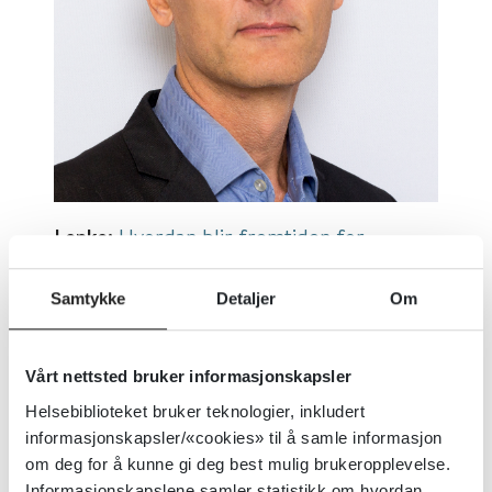
Lenke:
Hvordan blir fremtiden for
Helsebiblioteket.no?
Samtykke
Detaljer
Om
Først publisert:
10.12.2020
Sist faglig oppdatert:
10.12.2020
Vårt nettsted bruker informasjonskapsler
Tema:
Om Helsebiblioteket
Helsebiblioteket bruker teknologier, inkludert
Dokumenttype:
Artikler
informasjonskapsler/«cookies» til å samle informasjon
Utgiver:
Dagens Medisin
om deg for å kunne gi deg best mulig brukeropplevelse.
Informasjonskapslene samler statistikk om hvordan