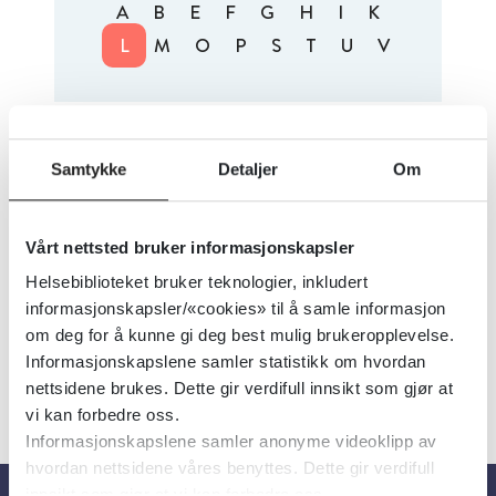
A
B
E
F
G
H
I
K
L
M
O
P
S
T
U
V
Alfabetisk
Nyest
1 treff
Samtykke
Detaljer
Om
Legemiddelbruk og
pasientsikkerhet
Vårt nettsted bruker informasjonskapsler
07.06.2016
Helsebiblioteket bruker teknologier, inkludert
informasjonskapsler/«cookies» til å samle informasjon
om deg for å kunne gi deg best mulig brukeropplevelse.
Informasjonskapslene samler statistikk om hvordan
nettsidene brukes. Dette gir verdifull innsikt som gjør at
vi kan forbedre oss.
Informasjonskapslene samler anonyme videoklipp av
hvordan nettsidene våres benyttes. Dette gir verdifull
innsikt som gjør at vi kan forbedre oss.