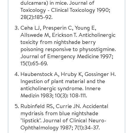
dulcamara) in mice. Journal of
Toxicology - Clinical Toxicology 1990;
28(2):185-92.
Ceha LJ, Presperin C, Young E,
Allswede M, Erickson T. Anticholinergic
toxicity from nightshade berry
poisoning responsive to physostigmine.
Journal of Emergency Medicine 1997;
15(1):65-69.
Haubenstock A, Hruby K, Gossinger H.
Ingestion of plant material and the
anticholinergic syndrome. Innere
Medizin 1983; 10(3): 108-111.
Rubinfeld RS, Currie JN. Accidental
mydriasis from blue nightshade
"lipstick". Journal of Clinical Neuro-
Ophthalmology 1987; 7(1):34-37.