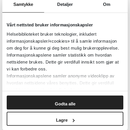
Samtykke
Detaljer
Om
Virker irriterende på øynene. Mydriasis og
akkomodasjonsproblemer ses både ved
Vårt nettsted bruker informasjonskapsler
store inntak og ved direkte kontakt med
Helsebiblioteket bruker teknologier, inkludert
plantesaft i øynene.
informasjonskapsler/«cookies» til å samle informasjon
om deg for å kunne gi deg best mulig brukeropplevelse.
Informasjonskapslene samler statistikk om hvordan
nettsidene brukes. Dette gir verdifull innsikt som gjør at
vi kan forbedre oss.
Informasjonskapslene samler anonyme videoklipp av
Supplerende undersøkelser
hvordan nettsidene våres benyttes. Dette gir verdifull
innsikt som gjør at vi kan forbedre oss.
Analyse av serumkonsentrasjon av
Godta alle
glykolalkaloidene har ingen klinisk verdi.
Lagre