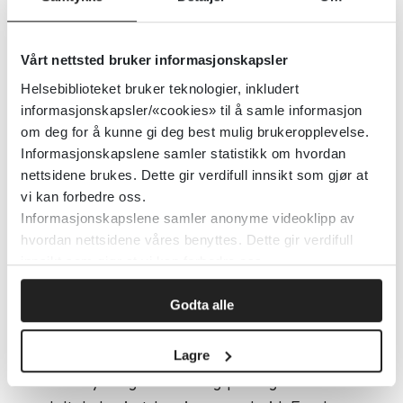
Artikkelen understreker behovet for
målrettede tiltak som tar hensyn til
Vårt nettsted bruker informasjonskapsler
geografiske forskjeller i NEET-status.
Helsebiblioteket bruker teknologier, inkludert
informasjonskapsler/«cookies» til å samle informasjon
Skreddersydde intervensjoner må
om deg for å kunne gi deg best mulig brukeropplevelse.
tilpasses ulike lokale kontekster, enten det
Informasjonskapslene samler statistikk om hvordan
gjelder urbane strøk, distrikter eller
nettsidene brukes. Dette gir verdifull innsikt som gjør at
spesifikke nabolag. Beslutningstakere bør
vi kan forbedre oss.
Informasjonskapslene samler anonyme videoklipp av
fokusere på lokale støtteprogrammer og
hvordan nettsidene våres benyttes. Dette gir verdifull
integrere geografiske faktorer i strategisk
innsikt som gjør at vi kan forbedre oss.
planlegging for å sikre like muligheter for
alle unge.
Godta alle
Studien konkluderer med at geografi har
Lagre
en betydelig innvirkning på unges