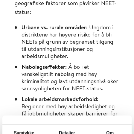
geografiske faktorer som påvirker NEET-
status:
Urbane vs. rurale områder:
Ungdom i
distriktene har høyere risiko for å bli
NEETs på grunn av begrenset tilgang
til utdanningsinstitusjoner og
arbeidsmuligheter.
Nabolagseffekter:
Å bo i et
vanskeligstilt nabolag med høy
kriminalitet og lavt utdanningsnivå øker
sannsynligheten for NEET-status.
Lokale arbeidsmarkedsforhold:
Regioner med høy arbeidsledighet og
få jobbmuligheter skaper barrierer for
ungdom som ønsker å komme inn i
arbeidslivet.
Samtykke
Detaljer
Om