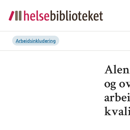
Arbeidsinkludering
Alene
og ov
arbe
kvali