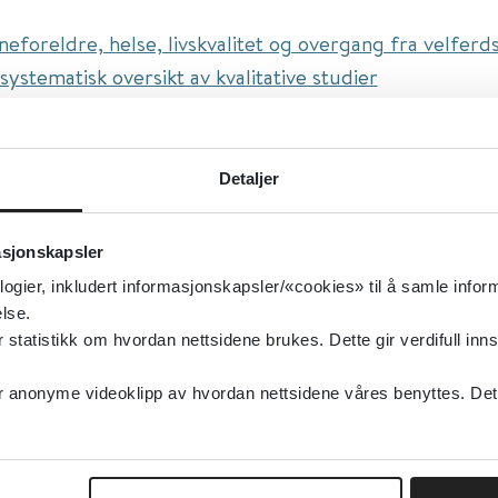
neforeldre, helse, livskvalitet og overgang fra velferds
systematisk oversikt av kvalitative studier
ttel:
Lone parents, health, wellbeing and welfare to wo
review of qualitative studies
Detaljer
isert:
25.02.2016
g oppdatert:
25.02.2016
asjonskapsler
idsinkludering
logier, inkludert informasjonskapsler/«cookies» til å samle info
n og unge, Inntektssikring
lse.
type:
Oppsummert forskning
tatistikk om hvordan nettsidene brukes. Dette gir verdifull inns
MC Public Health
anonyme videoklipp av hvordan nettsidene våres benyttes. Dette 
elsk