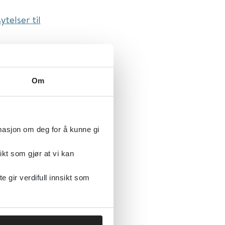
ytelser til
rk: A
Om
rmasjon om deg for å kunne gi
ikt som gjør at vi kan
gir verdifull innsikt som