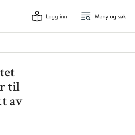
Logg inn
Meny og søk
tet
 til
kt av