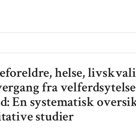
foreldre, helse, livskvali
ergang fra velferdsytelser
id: En systematisk oversi
tative studier