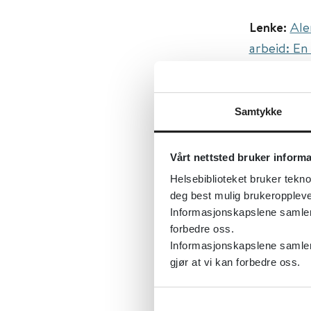
Lenke:
Ale
arbeid: En 
Original ti
systematic 
Samtykke
Først publ
Sist fagli
Vårt nettsted bruker inform
Tema:
Arbe
Helsebiblioteket bruker tekno
Emner:
Bar
deg best mulig brukeroppleve
Dokument
Informasjonskapslene samler s
forbedre oss.
Utgiver:
B
Informasjonskapslene samler 
Språk:
Eng
gjør at vi kan forbedre oss.