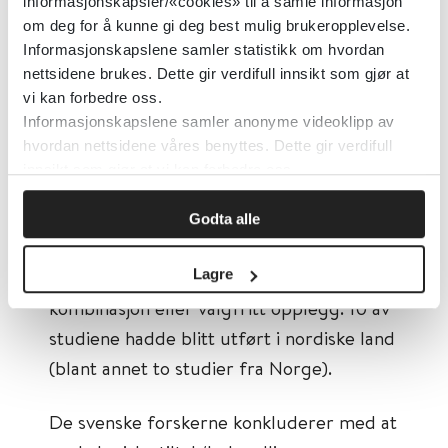
informasjonskapsler/«cookies» til å samle informasjon
I tillegg var det 12 studier som både
om deg for å kunne gi deg best mulig brukeropplevelse.
fokuserte på symptomredusering og
Informasjonskapslene samler statistikk om hvordan
hadde arbeidsfokus, og 4 studier falt
nettsidene brukes. Dette gir verdifull innsikt som gjør at
utenfor alle kategoriene. Tiltakene varte
vi kan forbedre oss.
Informasjonskapslene samler anonyme videoklipp av
gjennomsnittlig 14 uker med
hvordan nettsidene våres benyttes. Dette gir verdifull
gjennomsnittlig 10.5 behandlingsstimer.
innsikt som gjør at vi kan forbedre oss.
Overvekten av tiltakene ble levert som
individuell behandling, mens tre studier
Godta alle
hadde gruppetiltak, fire hadde
selvhjelpsformat, og syv hadde enten en
Lagre
kombinasjon eller valgfritt opplegg. 10 av
studiene hadde blitt utført i nordiske land
(blant annet to studier fra Norge).
De svenske forskerne konkluderer med at