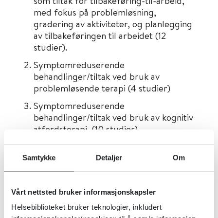
som tiltak for tilbakeføring-til-arbeid,
med fokus på problemløsning,
gradering av aktiviteter, og planlegging
av tilbakeføringen til arbeidet (12
studier).
Symptomreduserende
behandlinger/tiltak ved bruk av
problemløsende terapi (4 studier)
Symptomreduserende
behandlinger/tiltak ved bruk av kognitiv
atferdsterapi (10 studier)
Koordinerte tjenester, for eksempel
ved bruk av både psykoterapi,
Samtykke
Detaljer
Om
medisinering, og økt oppfølging av
symptomnivået til personen som var
sykmeldt (3 studier).
Vårt nettsted bruker informasjonskapsler
Helsebiblioteket bruker teknologier, inkludert