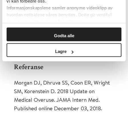
ofte gi falsk positive svar ved spørsmål
vi kan forbedre oss.
Informasjonskapslene samler anonyme videoklipp av
om hjerteinfarkt.
hvordan nettsidene våres benyttes. Dette gir verdifull
innsikt som gjør at vi kan forbedre oss.
Norsk Forening for Allmennmedisin
lanserte i september 2018 kampanjen
Godta alle
«Gjør kloke valg». Bevisstgjøringen rundt
overbehandling bør fortsette i 2019!
Lagre
Referanse
Morgan DJ, Dhruva SS, Coon ER, Wright
SM, Korenstein D. 2018 Update on
Medical Overuse. JAMA Intern Med.
Published online December 03, 2018.