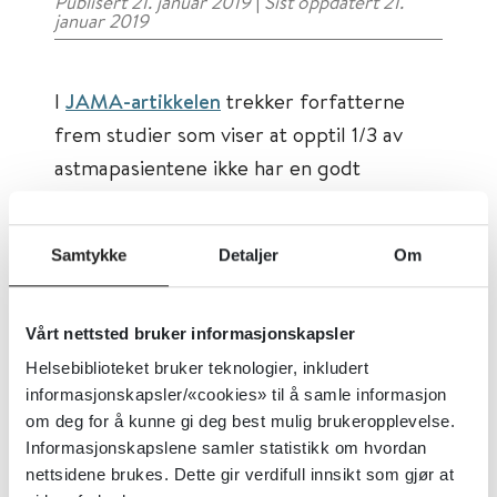
Publisert 21. januar 2019
|
Sist oppdatert 21.
januar 2019
I
JAMA-artikkelen
trekker forfatterne
frem studier som viser at opptil 1/3 av
astmapasientene ikke har en godt
dokumentert diagnose, at EKG-
undersøkelser av friske pasienter ofte vil
Samtykke
Detaljer
Om
lede til mange andre unødvendige
undersøkelser, at tilskudd av kalsium og
D-vitamin ikke forebygger lårhalsbrudd
Vårt nettsted bruker informasjonskapsler
og at pregabalin er en dårlig behandling
Helsebiblioteket bruker teknologier, inkludert
informasjonskapsler/«cookies» til å samle informasjon
mot isjias. I hospicer vil antipsykotika øke
om deg for å kunne gi deg best mulig brukeropplevelse.
risiko for forverring av delirium, og på
Informasjonskapslene samler statistikk om hvordan
sykehus vil høysensitive troponinmålinger
nettsidene brukes. Dette gir verdifull innsikt som gjør at