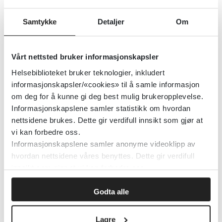
Lenker til fagprosedyrer innen temaet
Samtykke
Detaljer
Om
Hud:
Vårt nettsted bruker informasjonskapsler
Atopisk eksem hos barn - Våtbandasjer
Helsebiblioteket bruker teknologier, inkludert
Atopisk eksem hos barn - Topikale
informasjonskapsler/«cookies» til å samle informasjon
kortikosteroider
om deg for å kunne gi deg best mulig brukeropplevelse.
Informasjonskapslene samler statistikk om hvordan
Atopisk eksem hos barn -
nettsidene brukes. Dette gir verdifull innsikt som gjør at
Fuktighetsbevarende midler
vi kan forbedre oss.
Atopisk eksem hos barn - Antiseptisk
Informasjonskapslene samler anonyme videoklipp av
behandling
hvordan nettsidene våres benyttes. Dette gir verdifull
innsikt som gjør at vi kan forbedre oss.
For ev. spørsmål om innhold om kvaliteten
Godta alle
på fagprosedyrene ta kontakt med
Karin
Borgen
ved Oslo universitetssykehus for
Lagre