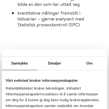
bilde av den som har uttalt seg
kvantitative målinger framstilt i
tidsserier – gjerne analysert med
Statistisk prosesskontroll (SPC)
3. Tilpasningsevne ved
Samtykke
Detaljer
Om
utskiftninger av personal eller
ledelse, samt ved endringer i
Vårt nettsted bruker informasjonskapsler
organisasjonen
Helsebiblioteket bruker teknologier, inkludert
informasjonskapsler/«cookies» til å samle informasjon
Forbedringsprosjekter blir ofte for
om deg for å kunne gi deg best mulig brukeropplevelse.
personavhengige og dør ut hvis for
Informasjonskapslene samler statistikk om hvordan