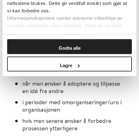
eksempel prosjektleder skifter
nettsidene brukes. Dette gir verdifull innsikt som gjør at
vi kan forbedre oss.
arbeidsplass. Det kan forebygges ved at
Informasjonskapslene samler anonyme videoklipp av
forbedringene blir nedfelt i rutiner og
hvordan nettsidene våres benyttes. Dette gir verdifull
retningslinjer som integreres i det daglige
innsikt som gjør at vi kan forbedre oss.
arbeidet.
Godta alle
Denne faktoren er spesielt viktig i tre
Lagre
situasjoner:
når man ønsker å adoptere og tilpasse
en idé fra andre
i perioder med omorganiseringer/uro i
organisasjonen
hvis man senere ønsker å forbedre
prosessen ytterligere