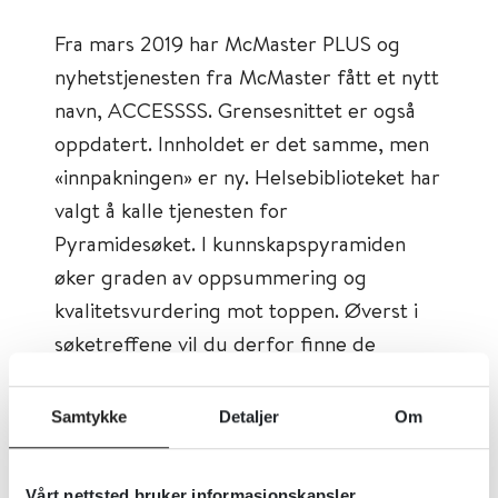
Fra mars 2019 har McMaster PLUS og
nyhetstjenesten fra McMaster fått et nytt
navn, ACCESSSS. Grensesnittet er også
oppdatert. Innholdet er det samme, men
«innpakningen» er ny. Helsebiblioteket har
valgt å kalle tjenesten for
Pyramidesøket. I kunnskapspyramiden
øker graden av oppsummering og
kvalitetsvurdering mot toppen. Øverst i
søketreffene vil du derfor finne de
kliniske oppslagsverkene
BMJ Best
Practice
og
UpToDate
. Lengre ned finner
Samtykke
Detaljer
Om
du kunnskapsoversikter fra blant annet
Cochrane Library
, mens kvalitetsvurderte
Vårt nettsted bruker informasjonskapsler