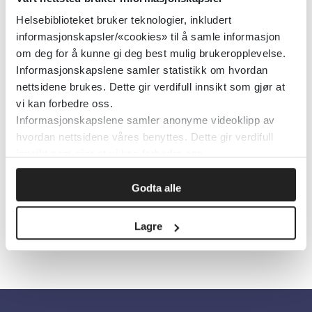
enkeltstudier befinner seg nederst i
Helsebiblioteket bruker teknologier, inkludert
pyramidehierarkiet. Tanken er at du skal
informasjonskapsler/«cookies» til å samle informasjon
basere kliniske beslutninger på så
om deg for å kunne gi deg best mulig brukeropplevelse.
oppsummert kunnskap som mulig, og
Informasjonskapslene samler statistikk om hvordan
nettsidene brukes. Dette gir verdifull innsikt som gjør at
pyramidesøket er derfor et godt sted å
vi kan forbedre oss.
starte jakten på svar på spørsmål som
Informasjonskapslene samler anonyme videoklipp av
handler om behandling, diagnose eller
hvordan nettsidene våres benyttes. Dette gir verdifull
prognose.
innsikt som gjør at vi kan forbedre oss.
Godta alle
Skriv ut
Lagre