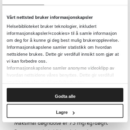
smertestillende middelet som anbefales
til barn. Det finnes som stikkpiller,
Vårt nettsted bruker informasjonskapsler
mikstur, tabletter og smelte- og
Helsebiblioteket bruker teknologier, inkludert
brusetabletter. Paracetamol fra stikkpiller
informasjonskapsler/«cookies» til å samle informasjon
tar noe lengre tid før det virker, og
om deg for å kunne gi deg best mulig brukeropplevelse.
absorbsjonen av virkestoffet fra stikkpiller
Informasjonskapslene samler statistikk om hvordan
nettsidene brukes. Dette gir verdifull innsikt som gjør at
varierer. Derfor anbefales mikstur eller
vi kan forbedre oss.
tabletter hvis barnet vil/kan ta det.
Informasjonskapslene samler anonyme videoklipp av
hvordan nettsidene våres benyttes. Dette gir verdifull
Til barn anbefales generelt
innsikt som gjør at vi kan forbedre oss.
en enkeltdose på 15 mg paracetamol per
Godta alle
kg kroppsvekt. For et barn på ett år som
Lagre
veier 10 kg blir det 150 mg paracetamol.
Maksimal døgndose er 75 mg/kg/døgn.