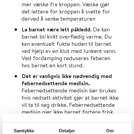
mer væske fra kroppen. Væske gjør
det lettere for kroppen å svette for
derved å senke temperaturen
La barnet være lett påkledd
. Da kan
barnet bli kvitt overflødig varme. Du
kan eventuelt fukte huden til barnet
ved hjelp av en klut med lunkent vann.
Ved fordamping reduseres feberen
hos barnet en kort stund.
Det er vanligvis ikke nødvendig med
febernedsettende medisin.
Febernedsettende medisin bør brukes
hvis nedsatt aktivitet gjør at barnet ikke
vil ta til seg drikke. Febernedsettende
medisin gjør ikke barnet fortere frisk.
Paracetamol
er det febernedsettende og
Samtykke
Detaljer
Om