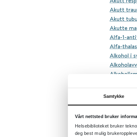
Akutt resp
Akutt trau
Akutt tub
Akutte ma
Alfa-1-ant
Alfa-thala
Alkohol i 
Alkoholav
Alkoholis
Alkoholmi
Alkoholrel
Samtykke
Allergisk 
Alopeci
Vårt nettsted bruker inform
Alopecia a
Helsebiblioteket bruker tekno
Alports s
deg best mulig brukeroppleve