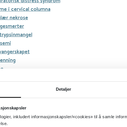
iratorisk distress syndrom
me i cervical columna
ulær nekrose
gesmerter
itrypsinmangel
ssemi
svangerskapet
venning
me
sbruk
atert leversykdom
Detaljer
bronkopulmonal aspergillose
asjonskapsler
reata
logier, inkludert informasjonskapsler/«cookies» til å samle info
yndrom
lse.