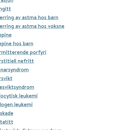
ngitt
erring av astma hos barn
erring av astma hos voksne
epine
pine hos barn
rmitterende porfyri
stitiell nefritt
onarsyndrom
rsvikt
gesviktsyndrom
ocytisk leukemi
logen leukemi
eskade
tatitt