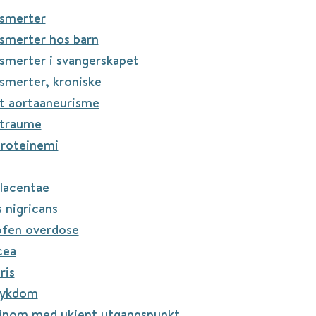
smerter
smerter hos barn
merter i svangerskapet
smerter, kroniske
t aortaaneurisme
traume
proteinemi
lacentae
 nigricans
fen overdose
cea
ris
sykdom
inom med ukjent utgangspunkt