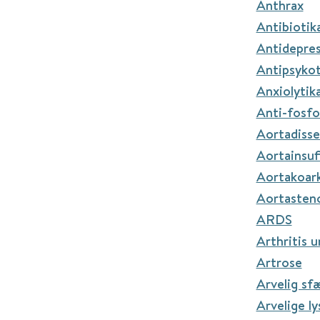
Anthrax
Antibiotika
Antidepress
Antipsykoti
Anxiolytika
Anti-fosfo
Aortadisse
Aortainsuf
Aortakoar
Aortasten
ARDS
Arthritis u
Artrose
Arvelig sf
Arvelige l