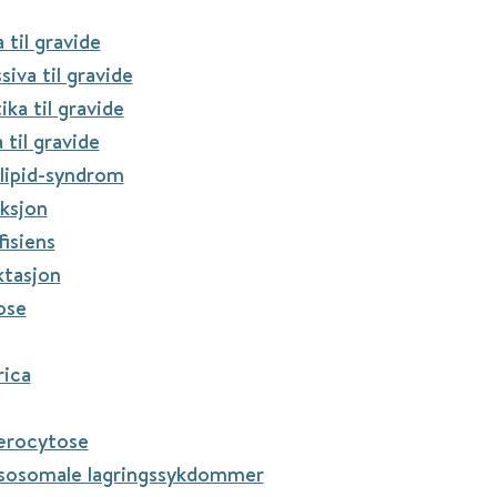
 til gravide
iva til gravide
ka til gravide
 til gravide
lipid-syndrom
ksjon
fisiens
ktasjon
ose
rica
ærocytose
ysosomale lagringssykdommer