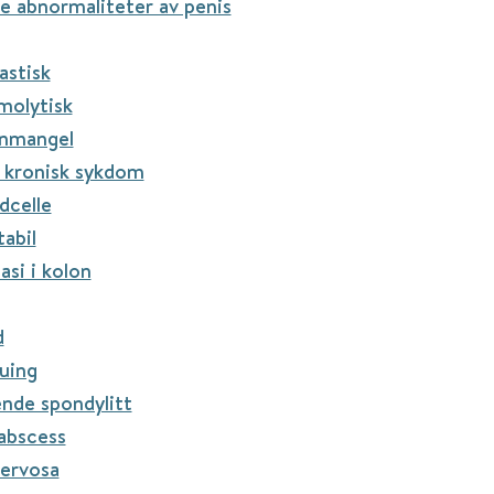
 abnormaliteter av penis
astisk
molytisk
rnmangel
 kronisk sykdom
dcelle
abil
asi i kolon
d
uing
nde spondylitt
abscess
ervosa