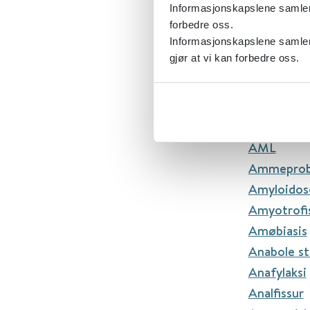
ALS
Informasjonskapslene samler s
Alvorlig i
forbedre oss.
Amblyopi
Informasjonskapslene samler 
gjør at vi kan forbedre oss.
Amenoré, 
Amenoré, 
Amfetami
Amfetami
AML
Ammeprob
Amyloidos
Amyotrofis
Amøbiasis
Anabole st
Anafylaksi
Analfissur