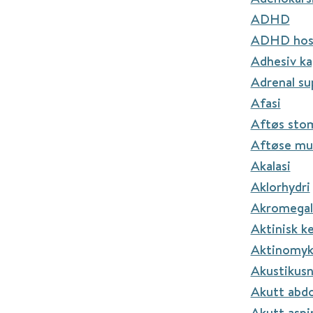
ADHD
ADHD hos
Adhesiv ka
Adrenal su
Afasi
Aftøs stom
Aftøse mu
Akalasi
Aklorhydri
Akromegal
Aktinisk k
Aktinomyk
Akustikus
Akutt abd
Akutt aspi