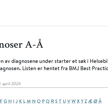
noser A-Å
en av diagnosene under starter et søk i Helsebi
agnosen. Listen er hentet fra BMJ Best Practic
. april 2024
F
G
H
I
J
K
L
M
N
O
P
Q
R
S
T
U
V
W
X
Y
Z
Æ
Ø
Å