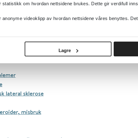
tatistikk om hvordan nettsidene brukes. Dette gir verdifull inns
mmunsvikt
anonyme videoklipp av hvordan nettsidene våres benyttes. Dette 
primær
sekundær
nmisbruk
Lagre
noverdose
lemer
e
k lateral sklerose
eroider, misbruk