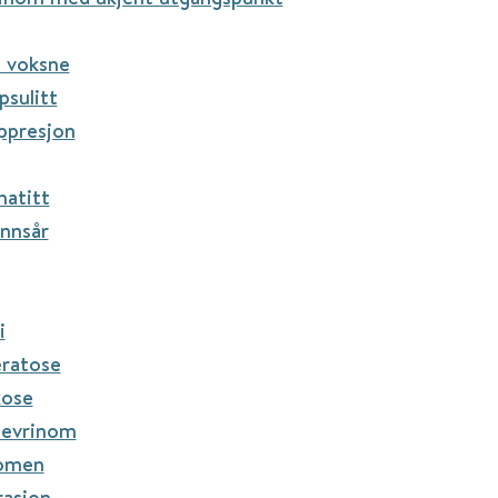
 voksne
psulitt
ppresjon
atitt
nnsår
i
eratose
ose
nevrinom
omen
rasjon