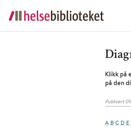
Diag
Klikk på 
på den di
Publisert 09
A
B
C
D
E