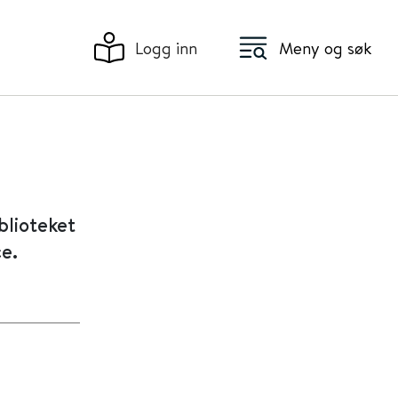
Logg inn
Meny og søk
blioteket
e.