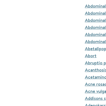
Abdominal
Abdominal
Abdominals
Abdominal
Abdominal
Abdominal
Abetalipo
Abort
Abruptio p
Acanthosis
Acetamino
Acne rosa
Acne vulga
Addisons 
Adenokars