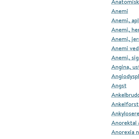
Anatomiske
Anemi
Anemi, apl
Anemi, he
Anemi, je
Anemi ved
Anemi, sig
Angina, ust
Angiodyspl
Angst
Ankelbrud
Ankelforst
Ankylosere
Anorektal 
Anorexia n