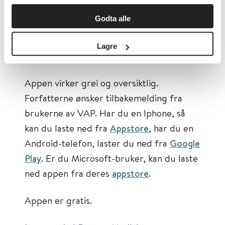
Godta alle
Appendiks:
Her finner du punkter som
må være med i journal, innkomstnotat,
Lagre
samt anbefalte undersøkelser.
Appen virker grei og oversiktlig.
Forfatterne ønsker tilbakemelding fra
brukerne av VAP. Har du en Iphone, så
kan du laste ned fra
Appstore
, har du en
Android-telefon, laster du ned fra
Google
Play
. Er du Microsoft-bruker, kan du laste
ned appen fra deres
appstore
.
Appen er gratis.