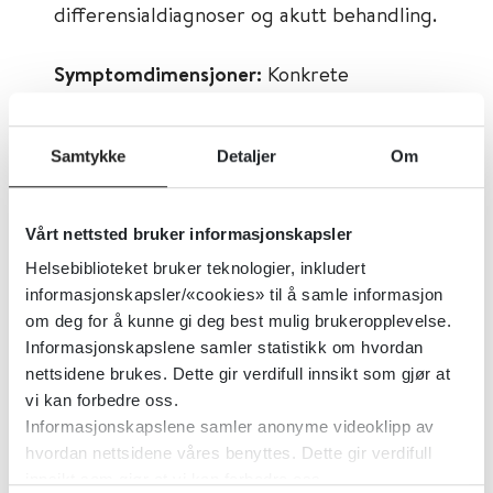
differensialdiagnoser og akutt behandling.
Symptomdimensjoner:
Konkrete
symptomer og deres årsaker. Systematisk
tilnærming og akutt behandling er
Samtykke
Detaljer
Om
beskrevet.
Psykofarmaka:
Ikke alle typer
Vårt nettsted bruker informasjonskapsler
psykofarmaka er beskrevet, men
Helsebiblioteket bruker teknologier, inkludert
antipsykotika og benzodiazepiner er
informasjonskapsler/«cookies» til å samle informasjon
om deg for å kunne gi deg best mulig brukeropplevelse.
grundig omtalt.
Informasjonskapslene samler statistikk om hvordan
nettsidene brukes. Dette gir verdifull innsikt som gjør at
Juridiske forhold:
Juridiske forhold før
vi kan forbedre oss.
innleggelse, under innleggelsen og ved
Informasjonskapslene samler anonyme videoklipp av
tvangstiltak er beskrevet med lenke til de
hvordan nettsidene våres benyttes. Dette gir verdifull
innsikt som gjør at vi kan forbedre oss.
viktigste lovene og rundskrivene.