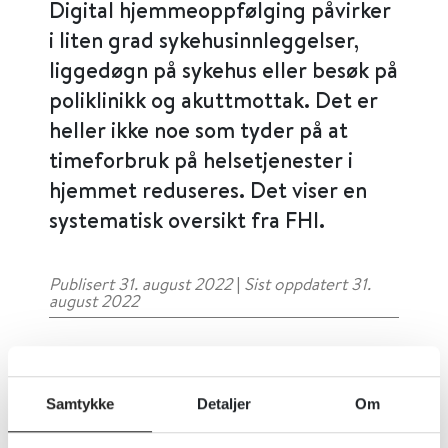
Digital hjemmeoppfølging påvirker
i liten grad sykehusinnleggelser,
liggedøgn på sykehus eller besøk på
poliklinikk og akuttmottak. Det er
heller ikke noe som tyder på at
timeforbruk på helsetjenester i
hjemmet reduseres. Det viser en
systematisk oversikt fra FHI.
Publisert 31. august 2022
|
Sist oppdatert 31.
august 2022
Forskerne inkluderte tre studier fordelt
på fem publikasjoner som var publisert i
Samtykke
Detaljer
Om
årene 2017 til 2022. Alle studiene var