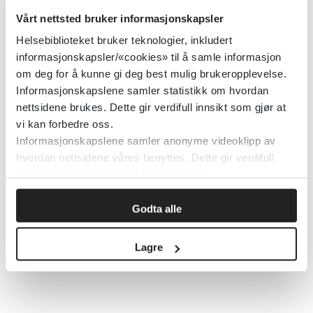
randomiserte studier fra Norge og
Vårt nettsted bruker informasjonskapsler
Danmark. Studiene hadde til sammen 1841
Helsebiblioteket bruker teknologier, inkludert
deltakere og utvalget varierte fra 78 til
informasjonskapsler/«cookies» til å samle informasjon
1225 deltakere. Deltakerne var personer
om deg for å kunne gi deg best mulig brukeropplevelse.
Informasjonskapslene samler statistikk om hvordan
med blant annet kronisk obstruktiv
nettsidene brukes. Dette gir verdifull innsikt som gjør at
lungesykdom (KOLS), diabetes,
vi kan forbedre oss.
hjertesvikt, kreft og psykisk sykdom.
Informasjonskapslene samler anonyme videoklipp av
hvordan nettsidene våres benyttes. Dette gir verdifull
Se hele artikkelen
Usikkerhet om effekten
innsikt som gjør at vi kan forbedre oss.
av digital hjemmeoppfølging
på fhi.no
Godta alle
Skriv ut
Lagre