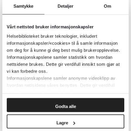
Samtykke
Detaljer
Om
Britt-Ingjerd Nesheim
Publisert 30. mai 2018
Vårt nettsted bruker informasjonskapsler
Behandlingen består av en tablett som
Helsebiblioteket bruker teknologier, inkludert
inneholder to virkestoffer: tenofovir DF
informasjonskapsler/«cookies» til å samle informasjon
om deg for å kunne gi deg best mulig brukeropplevelse.
og emtricitabin (=Truvada). Behandlingen
Informasjonskapslene samler statistikk om hvordan
kan være kontinuerlig eller
nettsidene brukes. Dette gir verdifull innsikt som gjør at
intermitterende, dvs før og etter planlagt
vi kan forbedre oss.
sex.
Informasjonskapslene samler anonyme videoklipp av
hvordan nettsidene våres benyttes. Dette gir verdifull
innsikt som gjør at vi kan forbedre oss.
Informasjonen finnes her:
PrEP
informasjon til helsepersonell
Godta alle
Lagre