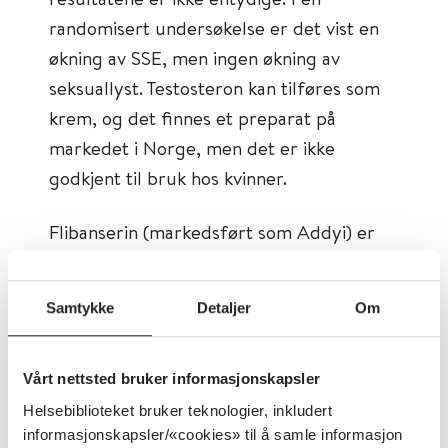
randomisert undersøkelse er det vist en
økning av SSE, men ingen økning av
seksuallyst. Testosteron kan tilføres som
krem, og det finnes et preparat på
markedet i Norge, men det er ikke
godkjent til bruk hos kvinner.
Flibanserin (markedsført som Addyi) er
ikke godkjent i Norge. Flibanserin er både
agonist og antagonist i serotonin-
Samtykke
Detaljer
Om
systemet. Det er omtalt som «kvinnelig
Viagra», men i motsetning til Viagra, som
tas ved behov, skal flibanserin tas daglig. I
Vårt nettsted bruker informasjonskapsler
en metaanalyse økte flibanserin antall SSE
Helsebiblioteket bruker teknologier, inkludert
informasjonskapsler/«cookies» til å samle informasjon
fra 2 til 3 per måned. Økningen i