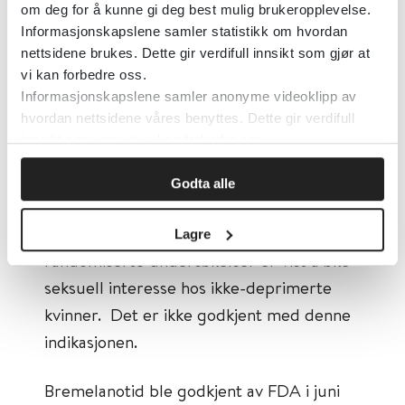
om deg for å kunne gi deg best mulig brukeropplevelse.
seksuallyst var liten, den var statistisk,
Informasjonskapslene samler statistikk om hvordan
men vel neppe klinisk signifikant. Det er
nettsidene brukes. Dette gir verdifull innsikt som gjør at
mye bivirkninger, blant dem lavt
vi kan forbedre oss.
Informasjonskapslene samler anonyme videoklipp av
blodtrykk og besvimelse, foruten tretthet
hvordan nettsidene våres benyttes. Dette gir verdifull
– og søvnløshet - sløvhet, fatigue og tørr
innsikt som gjør at vi kan forbedre oss.
munn. Det må ikke brukes sammen med
alkohol og visse legemidler.
Godta alle
Bupropion er et antidepressivum som i to
Lagre
randomiserte undersøkelser er vist å øke
seksuell interesse hos ikke-deprimerte
kvinner. Det er ikke godkjent med denne
indikasjonen.
Bremelanotid ble godkjent av FDA i juni