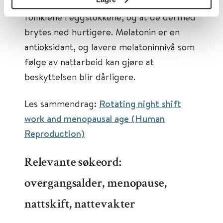
oksidativt stress, også i væsken som omgir
folliklene i eggstokkene, og at de dermed
brytes ned hurtigere. Melatonin er en
antioksidant, og lavere melatoninnivå som
følge av nattarbeid kan gjøre at
beskyttelsen blir dårligere.
Les sammendrag:
Rotating night shift
work and menopausal age (Human
Reproduction)
Relevante søkeord:
overgangsalder, menopause,
nattskift, nattevakter