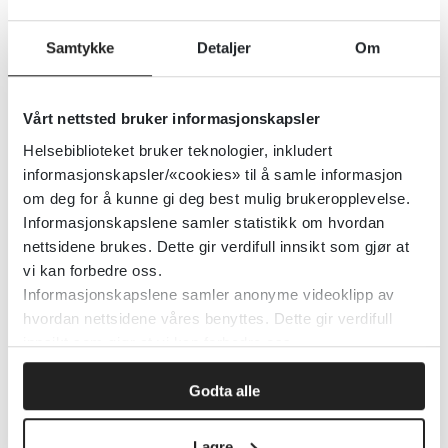
gjennomsnittlig menopausealder 48,5 år.
Når det ble justert for faktorer som kan
Samtykke
Detaljer
Om
påvirke menopausealder (deriblant alder,
røyking, alder ved menarke, alder ved
Vårt nettsted bruker informasjonskapsler
første fødsel, antall barn, BMI, bruk av
Helsebiblioteket bruker teknologier, inkludert
hormoner) var HR (hazard ratio) 1,09 (95
informasjonskapsler/«cookies» til å samle informasjon
% CI 1,02 – 1,16).
om deg for å kunne gi deg best mulig brukeropplevelse.
Informasjonskapslene samler statistikk om hvordan
Effekten var større for de kvinnene som
nettsidene brukes. Dette gir verdifull innsikt som gjør at
vi kan forbedre oss.
hadde menopause før 45 år. Dette kan
Informasjonskapslene samler anonyme videoklipp av
tyde på en økt risiko for de kvinnene som
hvordan nettsidene våres benyttes. Dette gir verdifull
er predisponert for tidlig menopause.
innsikt som gjør at vi kan forbedre oss.
Årsaken blir spekulativ. Det kan tenkes at
Godta alle
stress som følger nattarbeid fører til mer
Lagre