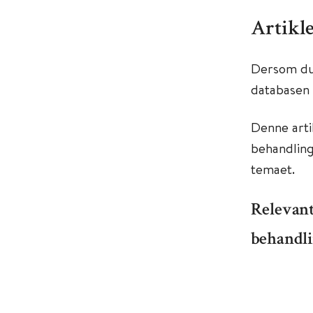
Artikl
Dersom du 
database
Denne arti
behandling
temaet.
Relevant
behandlin