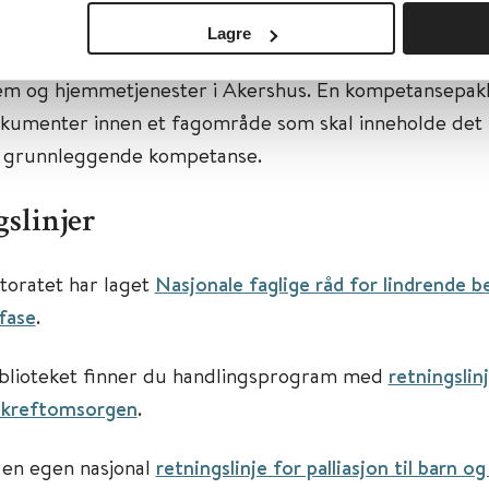
ebroen.no har publisert en
grunnleggende kompetanse
Lagre
behandling
. Kompetansepakken er utviklet av Utvikling
em og hjemmetjenester i Akershus. En kompetansepak
kumenter innen et fagområde som skal inneholde det
v grunnleggende kompetanse.
slinjer
toratet har laget
Nasjonale faglige råd for lindrende b
tfase
.
blioteket finner du handlingsprogram med
retningslin
 i kreftomsorgen
.
 en egen nasjonal
retningslinje for palliasjon til barn 