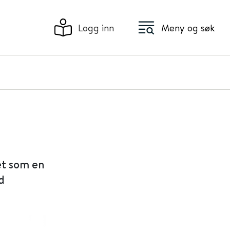
Logg inn
Meny og søk
et som en
d