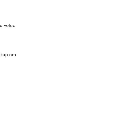
du velge
nskap om