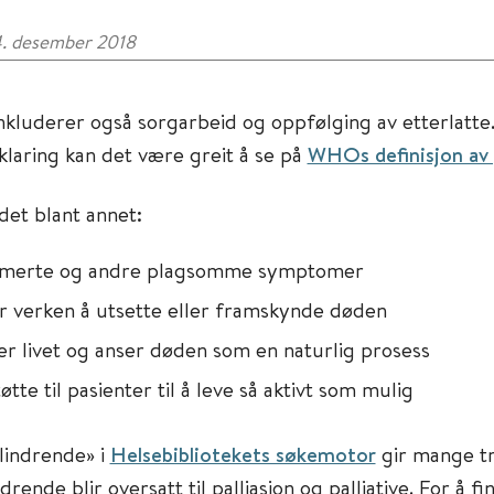
4. desember 2018
 inkluderer også sorgarbeid og oppfølging av etterlatte
laring kan det være greit å se på
WHOs definisjon av p
det blant annet:
smerte og andre plagsomme symptomer
r verken å utsette eller framskynde døden
er livet og anser døden som en naturlig prosess
tøtte til pasienter til å leve så aktivt som mulig
«lindrende» i
Helsebibliotekets søkemotor
gir mange tr
indrende blir oversatt til palliasjon og palliative. For å f