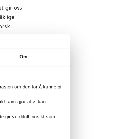
t gir oss
åklige
orsk
Om
ant annet
iteter,
rmasjon om deg for å kunne gi
mråde». Man
ler se
ikt som gjør at vi kan
gir verdifull innsikt som