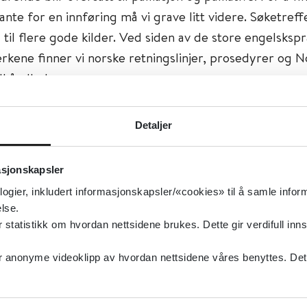
nte for en innføring må vi grave litt videre. Søketreffe
til flere gode kilder. Ved siden av de store engelskspr
rkene finner vi norske retningslinjer, prosedyrer og N
lhåndbok.
gsverk
Detaljer
emiddelhåndbok
gir en grei innføring. Der heter det bl
asjonskapsler
tiv medisin er en naturlig del av de fleste kliniske spesial
logier, inkludert informasjonskapsler/«cookies» til å samle info
tillegg en egenart som ikke dekkes av noe annet fago
lse.
elge å se etter palliasjon under den enkelte sykdom, el
tatistikk om hvordan nettsidene brukes. Dette gir verdifull inns
asjon rent generelt.
anonyme videoklipp av hvordan nettsidene våres benyttes. Dette 
y