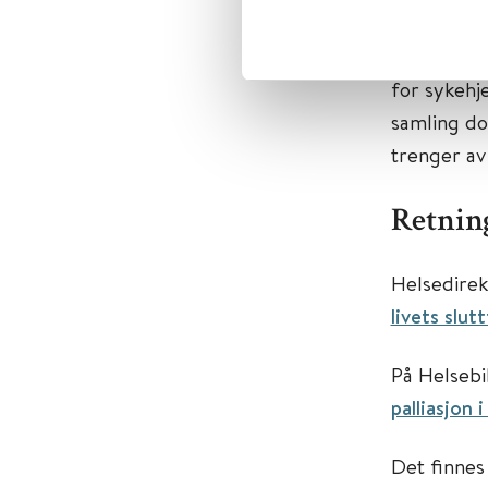
Kompetans
lindrende 
for sykehj
samling do
trenger a
Retning
Helsedirek
livets slut
På Helsebi
palliasjon
Det finnes