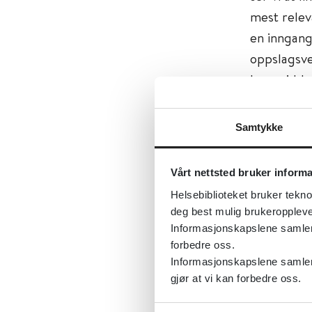
mest releva
en inngang 
oppslagsve
legemidde
Oppsla
Samtykke
Norsk leg
Vårt nettsted bruker inform
at: «Pallia
Helsebiblioteket bruker tekno
men har i 
deg best mulig brukeroppleve
kan altså v
Informasjonskapslene samler s
etter palli
forbedre oss.
Informasjonskapslene samler 
gjør at vi kan forbedre oss.
Verktø