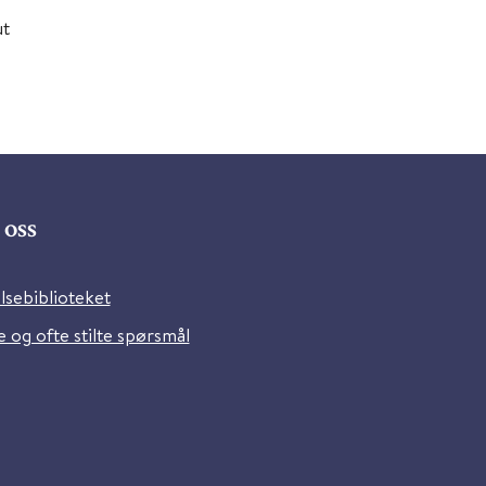
ut
oss
lsebiblioteket
 og ofte stilte spørsmål