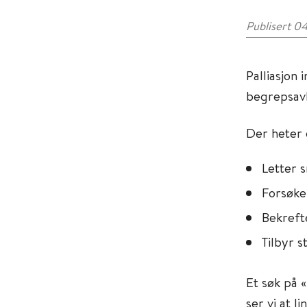
Publisert 0
Palliasjon
begrepsavk
Der heter 
Letter 
Forsøke
Bekreft
Tilbyr s
Et søk på 
ser vi at l