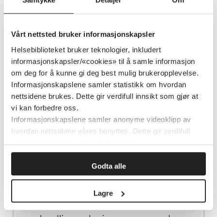
Fagprosedyren understreker den
individuelle tilpasningen som må gjøres
for hvert enkelt barn som mottar EIBI.
Vårt nettsted bruker informasjonskapsler
Typisk utvikling er retningsgivende for
Helsebiblioteket bruker teknologier, inkludert
målvalg. I tillegg vil barnets læringsstil
informasjonskapsler/«cookies» til å samle informasjon
om deg for å kunne gi deg best mulig brukeropplevelse.
være utgangspunktet for valg av
Informasjonskapslene samler statistikk om hvordan
opplæringsmetoder og -arena. I
nettsidene brukes. Dette gir verdifull innsikt som gjør at
fagprosedyren finnes en oversikt over
vi kan forbedre oss.
aktuelle kartleggingsverktøy som kan
Informasjonskapslene samler anonyme videoklipp av
hvordan nettsidene våres benyttes. Dette gir verdifull
brukes når en utarbeider behandlingsmål
innsikt som gjør at vi kan forbedre oss.
for den enkelte (
Kartlegging
).
Godta alle
Et av de viktigste målene for
behandlingen er å lære barna ferdigheter
Lagre
som de kan benytte under lek,