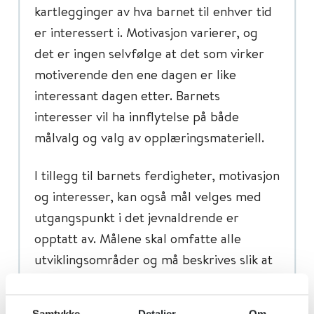
kartlegginger av hva barnet til enhver tid
er interessert i. Motivasjon varierer, og
det er ingen selvfølge at det som virker
motiverende den ene dagen er like
interessant dagen etter. Barnets
interesser vil ha innflytelse på både
målvalg og valg av opplæringsmateriell.
I tillegg til barnets ferdigheter, motivasjon
og interesser, kan også mål velges med
utgangspunkt i det jevnaldrende er
opptatt av. Målene skal omfatte alle
utviklingsområder og må beskrives slik at
gradvis måloppnåelse kan dokumenteres.
Samtykke
Detaljer
Om