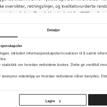
ke oversikter, retningslinjer, og kvalitetsvurderte ran
te undersøkelser. Den dekker innhold fra 1929 og fre
eransene har engelsk sammendrag. Oppdateres månedl
Detaljer
o- og ergoterapi, Oppsummert forskning, Muskel og sk
asjonskapsler
ebygging, Muskel og skjelett, Fysio- og ergoterapi
logier, inkludert informasjonskapsler/«cookies» til å samle info
type:
Databaser, Oppsummert forskning
lse.
entre for Evidence-Based Physiotherapy (CEBP)
tatistikk om hvordan nettsidene brukes. Dette gir verdifull inns
elsk
anonyme videoklipp av hvordan nettsidene våres benyttes. Dette 
Lagre