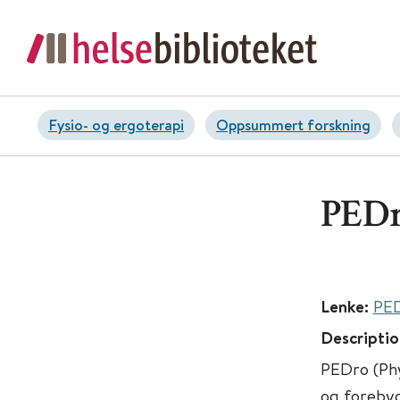
Fysio- og ergoterapi
Oppsummert forskning
PED
Lenke:
PE
Descriptio
PEDro (Phy
og forebyg