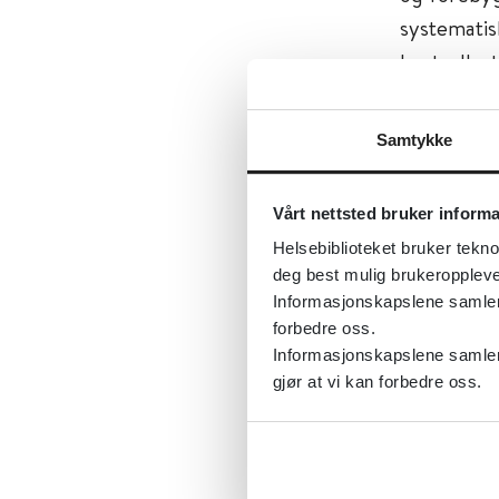
systematis
kontroller
fleste ref
Samtykke
Tema:
Fysi
Databaser
Vårt nettsted bruker inform
Emner:
For
Helsebiblioteket bruker tekno
Dokument
deg best mulig brukeroppleve
Utgiver:
C
Informasjonskapslene samler s
forbedre oss.
Språk:
Eng
Informasjonskapslene samler 
gjør at vi kan forbedre oss.