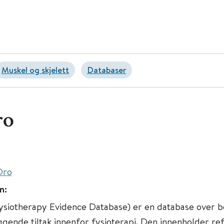
Muskel og skjelett
Databaser
ro
Dro
n:
siotherapy Evidence Database) er en database over b
gende tiltak innenfor fysioterapi. Den innenholder ref