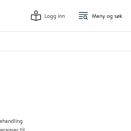
Logg inn
Meny og søk
ehandling
eranser til