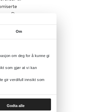
domiserte
mover. De
ig.
Om
jelett,
rmasjon om deg for å kunne gi
ikt som gjør at vi kan
gir verdifull innsikt som
Godta alle