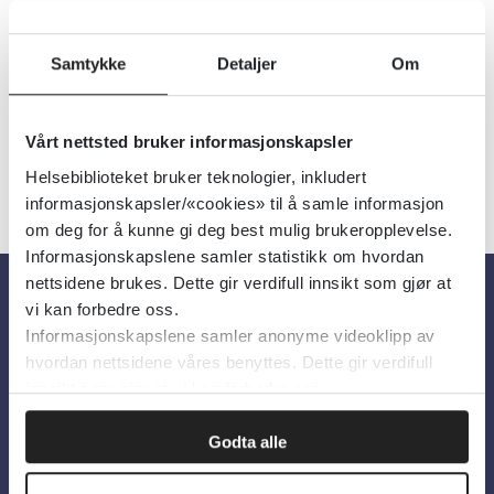
Utgiver:
St Olavs Hospital
Språk:
Norsk
Samtykke
Detaljer
Om
Vårt nettsted bruker informasjonskapsler
Helsebiblioteket bruker teknologier, inkludert
informasjonskapsler/«cookies» til å samle informasjon
om deg for å kunne gi deg best mulig brukeropplevelse.
Informasjonskapslene samler statistikk om hvordan
nettsidene brukes. Dette gir verdifull innsikt som gjør at
vi kan forbedre oss.
Om oss
Informasjonskapslene samler anonyme videoklipp av
hvordan nettsidene våres benyttes. Dette gir verdifull
innsikt som gjør at vi kan forbedre oss.
Om Helsebiblioteket
Personvern og informasjonskapsler
Godta alle
Tilgjengelighetserklæring