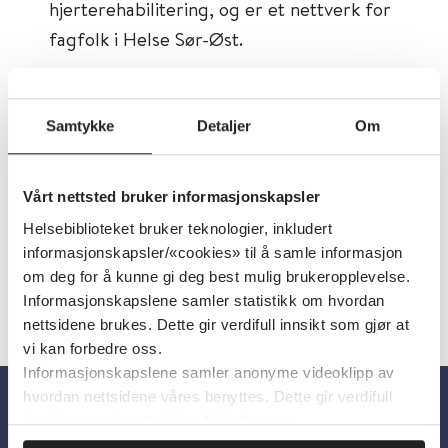
hjerterehabilitering, og er et nettverk for
fagfolk i Helse Sør-Øst.
Tema:
Hjerte og kar
Dokumenttype:
Organisasjoner
Samtykke
Detaljer
Om
Utgiver:
Sunnaas sykehus HF
Språk:
Norsk
Vårt nettsted bruker informasjonskapsler
Helsebiblioteket bruker teknologier, inkludert
informasjonskapsler/«cookies» til å samle informasjon
om deg for å kunne gi deg best mulig brukeropplevelse.
Informasjonskapslene samler statistikk om hvordan
nettsidene brukes. Dette gir verdifull innsikt som gjør at
vi kan forbedre oss.
Informasjonskapslene samler anonyme videoklipp av
hvordan nettsidene våres benyttes. Dette gir verdifull
innsikt som gjør at vi kan forbedre oss.
Om oss