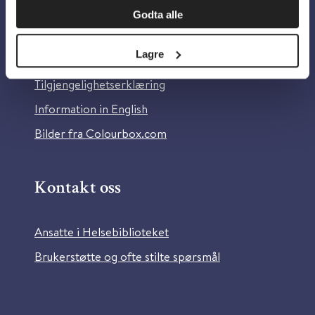
Godta alle
Om Helsebiblioteket
Lagre
Personvern og informasjonskapsler
Tilgjengelighetserklæring
Information in English
Bilder fra Colourbox.com
Kontakt oss
Ansatte i Helsebiblioteket
Brukerstøtte og ofte stilte spørsmål