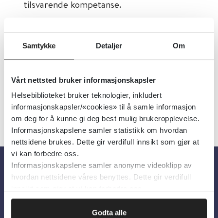
tilsvarende kompetanse.
Tema:
Laboratoriemedisin
Samtykke
Detaljer
Om
Dokumenttype:
Organisasjoner
Språk:
Norsk
Vårt nettsted bruker informasjonskapsler
Helsebiblioteket bruker teknologier, inkludert
informasjonskapsler/«cookies» til å samle informasjon
om deg for å kunne gi deg best mulig brukeropplevelse.
Informasjonskapslene samler statistikk om hvordan
nettsidene brukes. Dette gir verdifull innsikt som gjør at
vi kan forbedre oss.
Informasjonskapslene samler anonyme videoklipp av
hvordan nettsidene våres benyttes. Dette gir verdifull
Om oss
innsikt som gjør at vi kan forbedre oss.
Om Helsebiblioteket
Godta alle