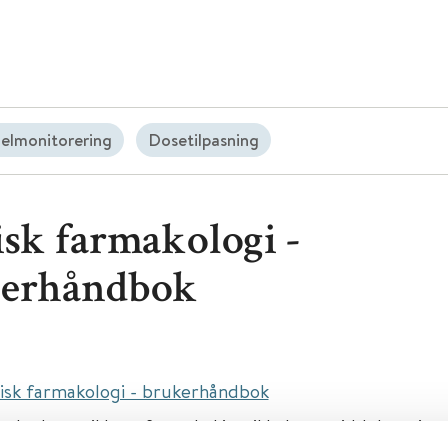
elmonitorering
Dosetilpasning
isk farmakologi -
erhåndbok
nisk farmakologi - brukerhåndbok
makodynamikk og farmakokinetikk, Legemiddelmonitor