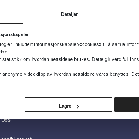
ning
makologi, Individuell tilpasning
Detaljer
type:
Ressurser på nett
slo Universitetssykehus
asjonskapsler
logier, inkludert informasjonskapsler/«cookies» til å samle info
sk
lse.
tatistikk om hvordan nettsidene brukes. Dette gir verdifull inns
anonyme videoklipp av hvordan nettsidene våres benyttes. Dette 
Lagre
oss
lsebiblioteket