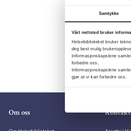
Dosetilpas
Emner:
Far
Samtykke
Dokument
Utgiver:
O
Vårt nettsted bruker inform
Helsebiblioteket bruker tekno
Språk:
Nor
deg best mulig brukeroppleve
Informasjonskapslene samler s
forbedre oss.
Informasjonskapslene samler 
gjør at vi kan forbedre oss.
Om oss
Kontakt 
Om Helsebiblioteket
Ansatte i He