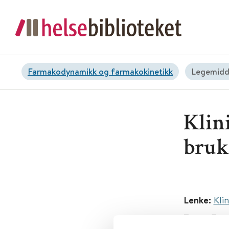
Farmakodynamikk og farmakokinetikk
Legemidd
Klin
bruk
Lenke:
Kli
Tema:
Far