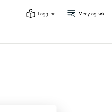
Logg inn
Meny og søk
ering,