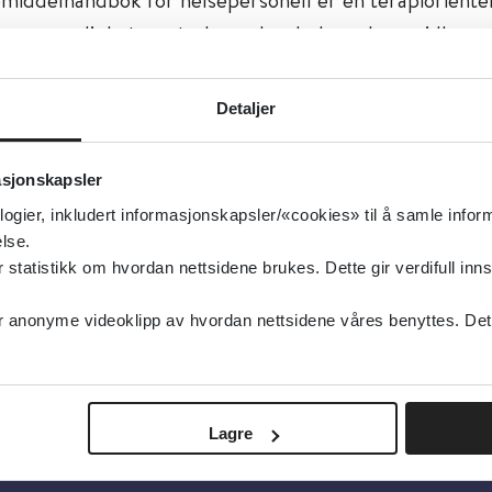
- og myndighetsnøytral oppslagsbok om legemidler s
salternativ.
Detaljer
slagsverk om legemidler, Legemidler
pslagsverk
asjonskapsler
type:
Oppslagsverk
logier, inkludert informasjonskapsler/«cookies» til å samle info
orsk legemiddelhåndbok
lse.
tatistikk om hvordan nettsidene brukes. Dette gir verdifull inns
sk
anonyme videoklipp av hvordan nettsidene våres benyttes. Dette 
Lagre