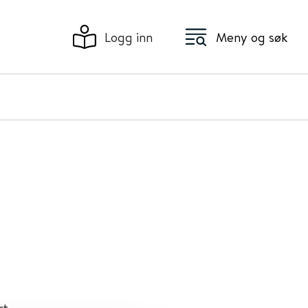
Logg inn
Meny og søk
t,