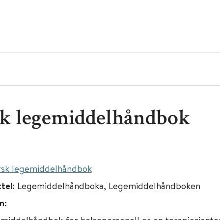
k legemiddelhåndbok
sk legemiddelhåndbok
ttel:
Legemiddelhåndboka, Legemiddelhåndboken
n:
middelhåndbok for helsepersonell er en terapiorienter