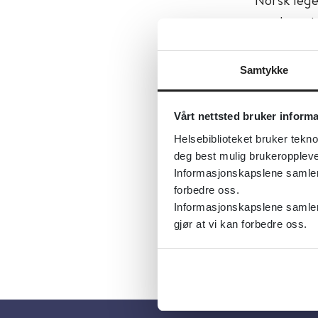
produsent
behandling
Samtykke
Tema:
Opp
Emner:
Op
Vårt nettsted bruker inform
Dokument
Helsebiblioteket bruker tekno
Utgiver:
N
deg best mulig brukeroppleve
Informasjonskapslene samler s
Språk:
Nor
forbedre oss.
Informasjonskapslene samler 
gjør at vi kan forbedre oss.