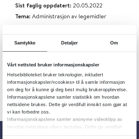
Sist faglig oppdatert:
20.05.2022
Tema:
Administrasjon av legemidler
Emner:
Legemidler, Sykepleie, Eldre
Dokumenttype:
Artikler
Samtykke
Detaljer
Om
Utgiver:
RELIS – regionale
legemiddelinformasjonssentre
Vårt nettsted bruker informasjonskapsler
Språk:
Norsk
Helsebiblioteket bruker teknologier, inkludert
informasjonskapsler/«cookies» til å samle informasjon
om deg for å kunne gi deg best mulig brukeropplevelse.
Informasjonskapslene samler statistikk om hvordan
nettsidene brukes. Dette gir verdifull innsikt som gjør at
vi kan forbedre oss.
Informasjonskapslene samler anonyme videoklipp av
hvordan nettsidene våres benyttes. Dette gir verdifull
innsikt som gjør at vi kan forbedre oss.