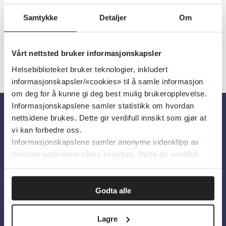
Språk:
Norsk
Samtykke
Detaljer
Om
Vårt nettsted bruker informasjonskapsler
Helsebiblioteket bruker teknologier, inkludert
informasjonskapsler/«cookies» til å samle informasjon
om deg for å kunne gi deg best mulig brukeropplevelse.
Informasjonskapslene samler statistikk om hvordan
nettsidene brukes. Dette gir verdifull innsikt som gjør at
Om oss
vi kan forbedre oss.
Informasjonskapslene samler anonyme videoklipp av
hvordan nettsidene våres benyttes. Dette gir verdifull
Om Helsebiblioteket
innsikt som gjør at vi kan forbedre oss.
Personvern og informasjonskapsler
Godta alle
Tilgjengelighetserklæring
Information in English
Lagre